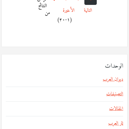
النتائج
التالية
الأخيرة
من
(١-٢٠)
الوحدات
ديوان العرب
التصنيفات
المقالات
نثر العرب