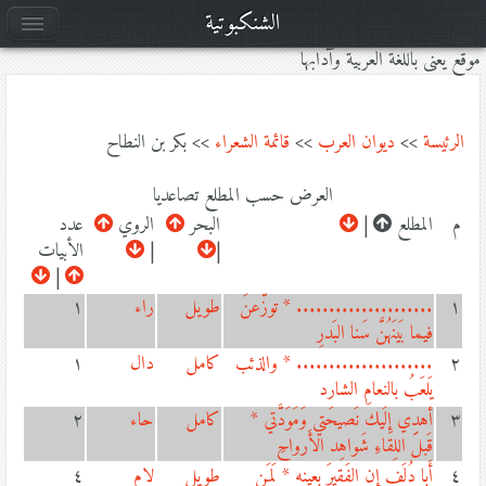
الشنكبوتية
موقع يعنى باللغة العربية وآدابها
الرئيسة
>>
ديوان العرب
>>
قائمة الشعراء
>> بكر بن النطاح
العرض حسب المطلع تصاعديا
م
المطلع
|
البحر
الروي
عدد
|
|
الأبيات
|
١
..................... * توزّعنَ
طويل
راء
١
فيما بَينَهُنَّ سَنا البَدرِ
٢
..................... * والذئب
كامل
دال
١
يَلعَبُ بالنعامِ الشارد
٣
أهدِي إِلَيك نَصيحَتي وَمَوَدَّتي *
كامل
حاء
٢
قَبلَ اللِقاءِ شَواهِد الأَرواحِ
٤
أَبا دُلَفٍ إن الفَقيرَ بِعينِهِ * لَمَن
طويل
لام
٤