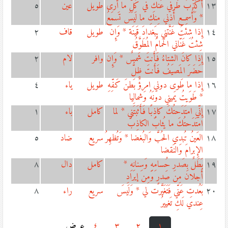
١٣
أُكَذِّبُ طَرفي عَنكِ في كُلِّ ما أَرى
طويل
عين
٥
* وَأُسمِع أُذني مِنكِ ما لَيسَ تَسمَعُ
١٤
إِذا شِئتُ غَنَّتني بِبَغدادَ قَينَة * وَإِن
طويل
قاف
٢
شِئتُ غَنّاني الحَمامُ المُطَوَّقُ
١٥
إِذا كانَ الشِتاءُ فَأَنتَ شَمسٌ * وَإِن
وافر
لام
٢
حَضَرَ المَصيفُ فَأَنتَ ظِلُّ
١٦
إِذا ما طَوى دوني امرؤٌ بَطنَ كَفِّهِ
طويل
ياء
٤
* طَوَيتُ يَميني دونَهُ وَشمالِيا
١٧
إِنّي امتَدَحتُكَ كاذِبًا فَأَثَبتَني * لما
كامل
باء
١
امتَدَحتُكَ ما يُثابُ الكاذِبُ
١٨
العَينُ تُبدي الحُبَّ وَالبُغضا * وَتُظهِرُ
سريع
ضاد
٥
الإِبرامَ وَالنَقضا
١٩
بَطَلٌ بِصَدرِ حُسامِهِ وَسِنانِهِ *
كامل
دال
٨
أَجلان مِن صَدرٍ وَمِن إيرادِ
٢٠
بَعُدتِ عَنّي فَتَغَيَّرت لي * وَلَيسَ
سريع
راء
٨
عِندي لَكِ تَغييرُ
١
٢
٣
٤
عرض