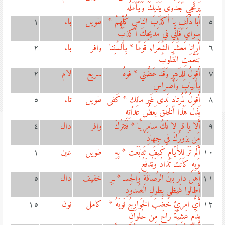
يَرتَجي جَدوى يَدَيكَ وَيَأمَلُه
٥
أَبا دُلَفٍ يا أَكذَبَ الناسِ كُلِّهِمْ *
طويل
باء
١
سِوايَ فَإِنّي في مَديحِكَ أَكذبُ
٦
أَرانا مَعشَرَ الشُعَراءِ قَومًا * بِأَلسُنِنا
وافر
باء
٢
تَنَعَّمَتِ القُلوبُ
٧
أَقولُ لِلدَهرِ وَقَد عَضَّني * فوهُ
سريع
لام
٢
بِأَنيابٍ وَأَضراسِ
٨
أَقولُ لِمُرتادٍ نَدى غَير مالِكٍ * كَفى
طويل
تاء
٥
بَذلَ هَذا الخَلق بَعضُ عداتِهِ
٩
أَلا يا قر لا تَكُ سامِرِيًّا * فَتَترُكَ
وافر
دال
٤
مَن يَزورُكَ في جِهادِ
١٠
أَلَم تَرَ لِلأَيّامِ كَيفَ تَتابَعَت * بِهِ
طويل
عين
١
وَبِهِ كانَت تُذادُ وَتُدفَعُ
١١
أَهلُ دار بَينَ الرُصافَةِ وَالجِسـ * ـرِ
خفيف
دال
٥
أَطالوا غَيظي بِطولِ الصُدودِ
١٢
أَيُّ امرئٍ خَضَبَ الخَوارِجُ ثَوبَهُ *
كامل
نون
١٥
بِدَمٍ عَشِيَّةَ راحَ مِن حُلوانِ