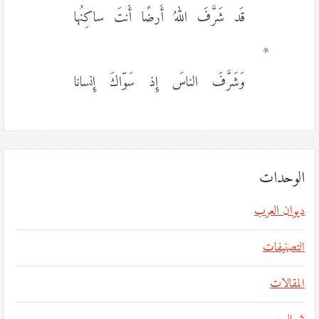
قَد شَرَّفَ اللهُ أَرضًا أَنتَ ساكِنُها
*
وَشَرَّفَ الناسَ إِذ سَوّاكَ إِنسانا
الوحدات
ديوان العرب
التصنيفات
المقالات