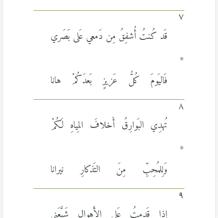
٧
قَد كُنتُ أُشفِقُ مِن دَمعي عَلى بَصَري
*
فَاليَومَ كُلُّ عَزيزٍ بَعدَكُمْ هانا
٨
تُهدِي البَوارِقُ أَخلافَ المِياهِ لَكُمْ
*
وَلِلمُحِبِّ مِنَ التَذكارِ نيرانا
٩
إِذا قَدِمتُ عَلى الأَهوالِ شَيَّعَني