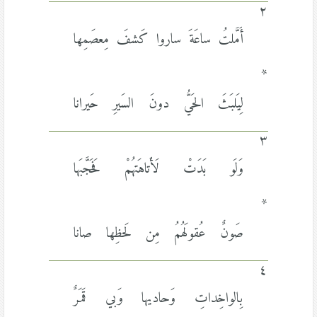
٢
أَمَّلتُ ساعَةَ ساروا كَشفَ مِعصَمِها
*
لِيَلبَثَ الحَيُّ دونَ السَيرِ حَيرانا
٣
وَلَو بَدَتْ لَأَتاهَتهُمْ فَحَجَّبَها
*
صَونٌ عُقولَهُمُ مِن لَحظِها صانا
٤
بِالواخِداتِ وَحاديها وَبي قَمَرٌ