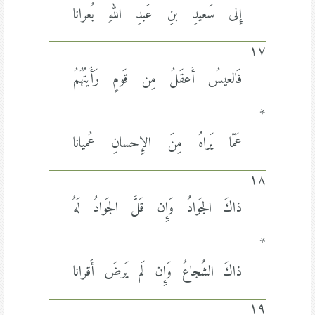
إِلى سَعيدِ بنِ عَبدِ اللهِ بُعرانا
١٧
فَالعيسُ أَعقَلُ مِن قَومٍ رَأَيتُهُمُ
*
عَمّا يَراهُ مِنَ الإِحسانِ عُميانا
١٨
ذاكَ الجَوادُ وَإِن قَلَّ الجَوادُ لَهُ
*
ذاكَ الشُجاعُ وَإِن لَم يَرضَ أَقرانا
١٩