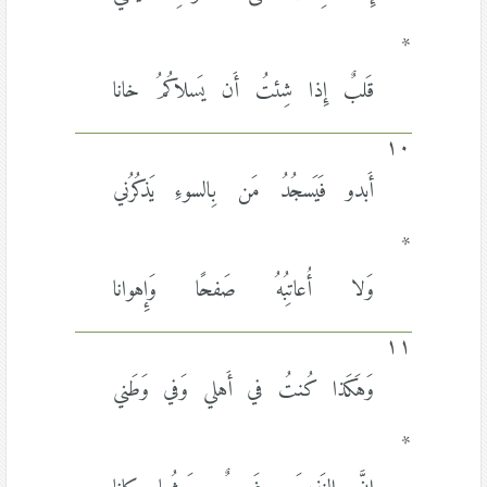
*
قَلبٌ إِذا شِئتُ أَن يَسلاكُمُ خانا
١٠
أَبدو فَيَسجُدُ مَن بِالسوءِ يَذكُرُني
*
وَلا أُعاتِبُهُ صَفحًا وَإِهوانا
١١
وَهَكَذا كُنتُ في أَهلي وَفي وَطَني
*