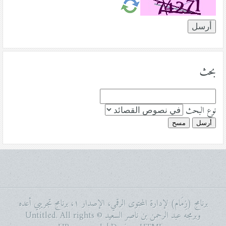
بحث
نوع البحث
أرسل
مسح
برنامج (زِمَام) لإدارة المحتوى الرقمي، الإصدار ١، برنامج تجريبي أعده
وبرمجه عبد الرحمن بن ناصر السعيد © Untitled. All rights