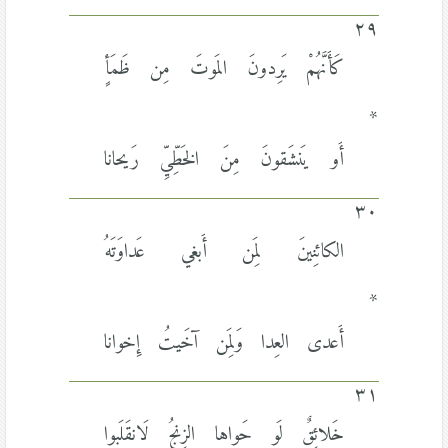
٢٩
كَأَنَّهُمْ يَرِدونَ المَوتَ مِن ظَمَأٍ
*
أَو يَنشَقونَ مِنَ الخَطِّيِّ رَيحانا
٣٠
الكائِنينَ لِمَن أَبغي عَداوَتَهُ
*
أَعدى العِدا وَلِمَن آخَيتُ إِخوانا
٣١
خَلائِقٌ لَو حَواها الزِنجُ لَانقَلَبوا