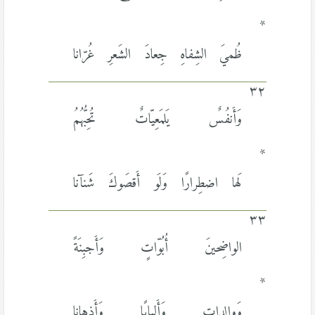
*
ظُميَ الشِفاهِ جِعادَ الشَعرِ غُرّانا
٣٢
وَأَنفُسٌ يَلمَعِيّاتٌ تُحِبُّهُمُ
*
لَها اضطِرارًا وَلَو أَقصَوكَ شَنآنا
٣٣
الواضِحينَ أُبُوّاتٍ وَأَجبِنَةً
*
وَوالِداتٍ وَأَلبابًا وَأَذهانا