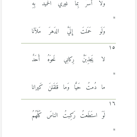
وَلا أُسَرُّ بِما غَيري الحَميدُ بِهِ
*
وَلَو حَمَلتَ إِلَيَّ الدَهرَ مَلآنا
١٥
لا يَجذِبَنَّ رِكابي نَحوَهُ أَحَدٌ
*
ما دُمتُ حَيًّا وَما قَلقَلنَ كَيرانا
١٦
لَوَ استَطَعتُ رَكِبتُ الناسَ كُلَّهُمُ
*