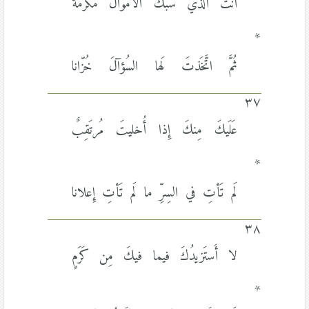
أَنتَ الَّذي سَبَكَ الأَموالَ مَكرُمَةً
*
ثُمَّ اتَّخَذتَ لَها السُؤآلَ خُزّانا
٣٧
عَلَيكَ مِنكَ إِذا أُخليتَ مُرتَقِبٌ
*
لَم تَأتِ في السِرِّ ما لَم تَأتِ إِعلانا
٣٨
لا أَستَزيدُكَ فيما فيكَ مِن كَرَمٍ
*