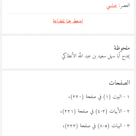
العصر::
عباسي
اضغط هنا للطباعة
ملحوظة
يمدح أبا سهل سعيد بن عبد الله الأنطاكي
الصفحات
١ - البيت (١) في صفحة (٢٢٠)،
٢ - الأبيات (٢-٤) في صفحة (٢٢١)،
٣ - البيات (٥-٨) في صفحة (٢٢٢)،