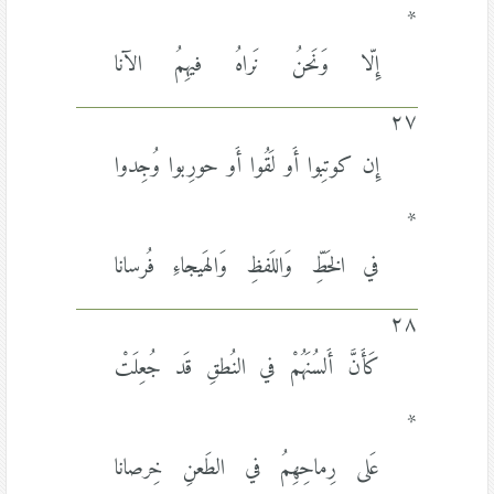
*
إِلّا وَنَحنُ نَراهُ فيهِمُ الآنا
٢٧
إِن كوتِبوا أَو لَقُوا أَو حورِبوا وُجِدوا
*
في الخَطِّ وَاللَفظِ وَالهَيجاءِ فُرسانا
٢٨
كَأَنَّ أَلسُنَهُمْ في النُطقِ قَد جُعِلَتْ
*
عَلى رِماحِهِمُ في الطَعنِ خِرصانا