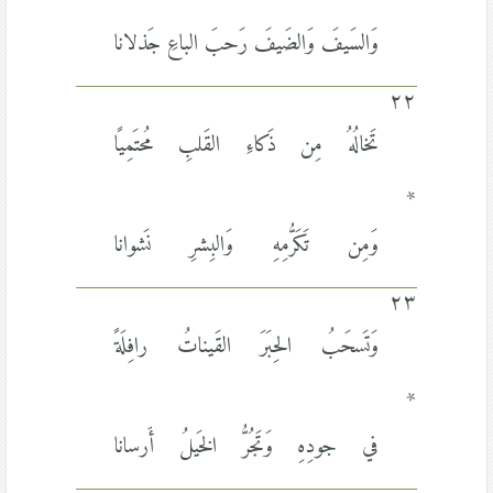
*
وَالسَيفَ وَالضَيفَ رَحبَ الباعِ جَذلانا
٢٢
تَخالُهُ مِن ذَكاءِ القَلبِ مُحتَمِيًا
*
وَمِن تَكَرُّمِهِ وَالبِشرِ نَشوانا
٢٣
وَتَسحَبُ الحِبَرَ القَيناتُ رافِلَةً
*
في جودِهِ وَتَجُرُّ الخَيلُ أَرسانا