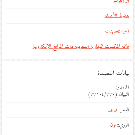
نثر العرب
تفقيط الأعداد
آخر التحديثات
قائمة المكتبات التجارية السعودية ذات المواقع الإلكترونية
بيانات القصيدة
المصدر::
التبيان (٤/٢٢٠-٢٣١)
البحر::
بسيط
الروي::
نون