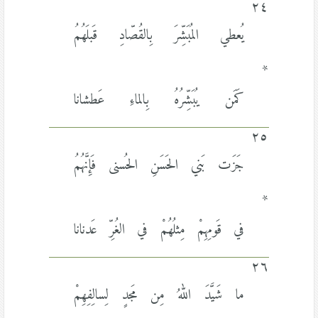
٢٤
يُعطي المُبَشِّرَ بِالقُصّادِ قَبلَهُمُ
*
كَمَن يُبَشِّرُهُ بِالماءِ عَطشانا
٢٥
جَزَت بَني الحَسَنِ الحُسنى فَإِنَّهُمُ
*
في قَومِهِمْ مِثلُهُمْ في الغُرِّ عَدنانا
٢٦
ما شَيَّدَ اللهُ مِن مَجدٍ لِسالِفِهِمْ