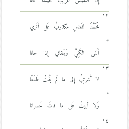
إِنَّ النَفيسَ غَريبٌ حَيثُما كانا
١٢
مُحَسَّدُ الفَضلِ مَكذوبٌ عَلى أَثَري
*
أَلقى الكَمِيَّ وَيَلقاني إِذا حانا
١٣
لا أَشرئِبُّ إِلى ما لَم يَفُتْ طَمَعًا
*
وَلا أَبيتُ عَلى ما فاتَ حَسرانا
١٤