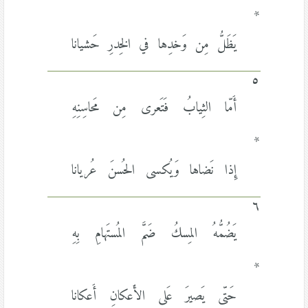
*
يَظَلُّ مِن وَخدِها في الخِدرِ حَشيانا
٥
أَمّا الثِيابُ فَتَعرى مِن مَحاسِنِهِ
*
إِذا نَضاها وَيُكسى الحُسنَ عُريانا
٦
يَضُمُّهُ المِسكُ ضَمَّ المُستَهامِ بِهِ
*
حَتّى يَصيرَ عَلى الأَعكانِ أَعكانا