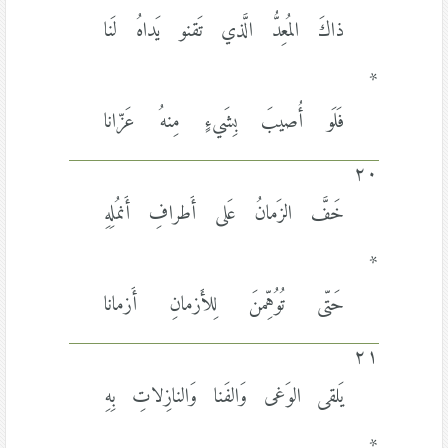
ذاكَ المُعِدُّ الَّذي تَقنو يَداهُ لَنا
*
فَلَو أُصيبَ بِشَيءٍ مِنهُ عَزّانا
٢٠
خَفَّ الزَمانُ عَلى أَطرافِ أَنمُلِهِ
*
حَتّى تُوُهِّمنَ لِلأَزمانِ أَزمانا
٢١
يَلقى الوَغى وَالفَنا وَالنازِلاتِ بِهِ