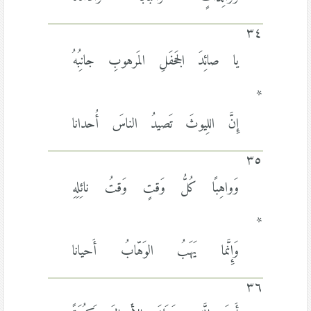
٣٤
يا صائِدَ الجَحفَلِ المَرهوبِ جانِبُهُ
*
إِنَّ اللِيوثَ تَصيدُ الناسَ أُحدانا
٣٥
وَواهِبًا كُلُّ وَقتٍ وَقتُ نائِلِهِ
*
وَإِنَّما يَهَبُ الوَهّابُ أَحيانا
٣٦