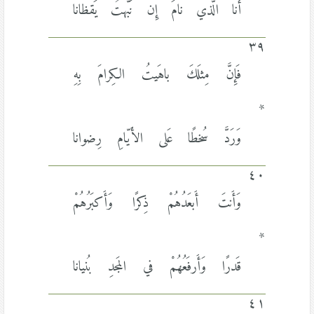
أَنا الَّذي نامَ إِن نَبَّهتُ يَقظانا
٣٩
فَإِنَّ مِثلَكَ باهَيتُ الكِرامَ بِهِ
*
وَرَدَّ سُخطًا عَلى الأَيّامِ رِضوانا
٤٠
وَأَنتَ أَبعَدُهُمْ ذِكرًا وَأَكبَرُهُمْ
*
قَدرًا وَأَرفَعُهُمْ في المَجدِ بُنيانا
٤١