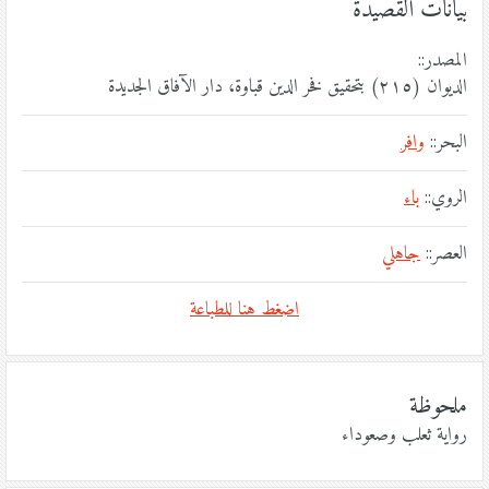
بيانات القصيدة
المصدر::
الديوان (٢١٥) بتحقيق فخر الدين قباوة، دار الآفاق الجديدة
البحر::
وافر
الروي::
باء
العصر::
جاهلي
اضغط هنا للطباعة
ملحوظة
رواية ثعلب وصعوداء