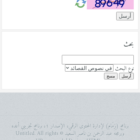
بحث
نوع البحث
أرسل
مسح
برنامج (زِمَام) لإدارة المحتوى الرقمي، الإصدار ١، برنامج تجريبي أعده
وبرمجه عبد الرحمن بن ناصر السعيد © Untitled. All rights