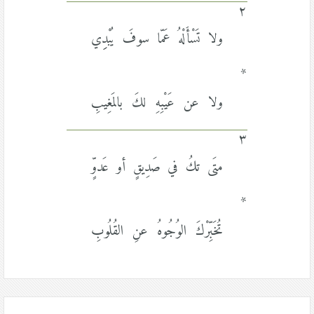
٢
ولا تَسْأَلْهُ عَمّا سوفَ يُبْدِِي
*
ولا عن عَيْبِهِ لكَ بالمَغِيبِ
٣
متَى تكُ في صَدِيقٍ أو عَدوٍّ
*
تُخَبِّرْكَ الوُجُوهُ عنِ القُلُوبِ