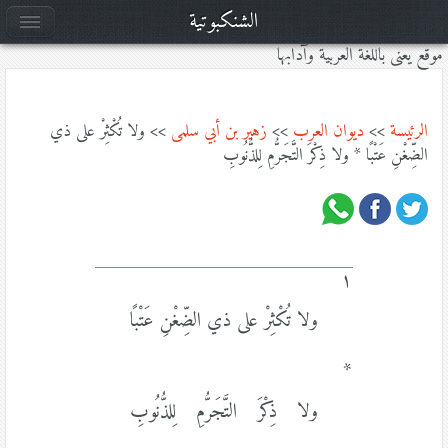
الشنكبوتية
موقع يعنى باللغة العربية وآدابها
الرئيسة
>>
ديوان العرب
>>
زهير بن أبي سلمى
>> ولا تُكْثِرْ على ذي
الضِّغْنِ عَتْبًا * ولا ذِكْرَ التَّجَرُّمِ لِلذُّنُوبِ
١
ولا تُكْثِرْ على ذي الضِّغْنِ عَتْبًا
*
ولا ذِكْرَ التَّجَرُّمِ لِلذُّنُوبِ