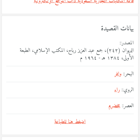
قائمة المكتبات التجارية السعودية ذات المواقع الإلكترونية
بيانات القصيدة
المصدر::
الديوان (٢٤٢)، جمع عبد العزيز رباح، المكتب الإسلامي، الطبعة
الأولى، ١٣٨٤ هـ - ١٩٦٤ م
البحر::
وافر
الروي::
راء
العصر::
مخضرم
اضغط هنا للطباعة