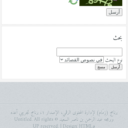
بحث
نوع البحث
أرسل
مسح
برنامج (زِمَام) لإدارة المحتوى الرقمي، الإصدار ١، برنامج تجريبي أعده
وبرمجه عبد الرحمن بن ناصر السعيد © Untitled. All rights
reserved. | Design:
HTML٥ UP