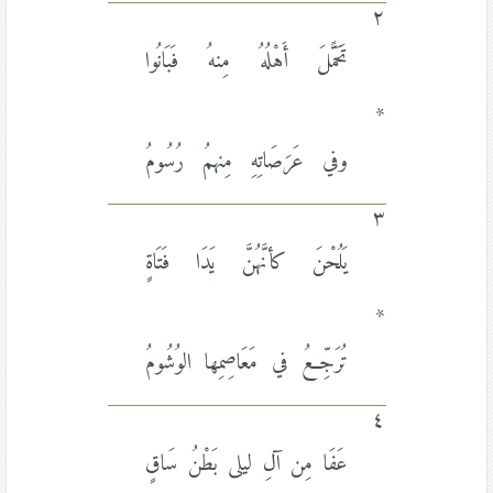
٢
تَحَمًَّلَ أَهْلُهُ مِنهُ فَبَانُوا
*
وفي عَرَصَاتِهِ مِنهمُ رُسُومُ
٣
يَلُحْنَ كأنَّهُنَّ يَدَا فَتَاةٍ
*
تُرَجِّعُ في مَعَاصِمِها الوُشُومُ
٤
عَفَا مِن آلِ ليلى بَطْنُ سَاقٍ