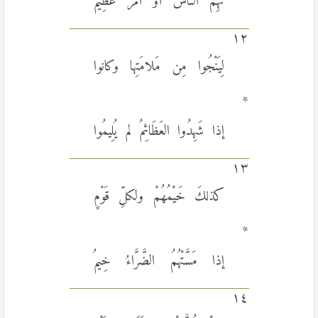
تُهِمَّ النَّاسَ أو أَمْرٌ عَظِيمُ
١٢
لِيَنْجُوا مِن مَلامَتِها وكانوا
*
إذا شَهِدُوا العَظَائِمُ لم يُلِيمُوا
١٣
كذلكَ خَيْمُهُمْ ولكلِّ قَوْمٍ
*
إذا مَسَّتْهُمُ الضَّرَّاءُ خِيمُ
١٤