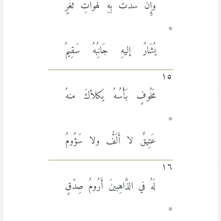
وإِنْ سُدَّتْ بِهِ لَهَواتِ ثَغْرٍ
*
يُشَارُ إليهِ جَانِبُهُ سَقِيمُ
١٥
مَخُوفٍ بَأْسُهُ يَكلأكَ منهُ
*
عَتِيقٌ لا أَلَفُّ ولا سَؤُومُ
١٦
لَهُ في الذَّاهِبينَ أَرُومُ صِدْقٍ
*