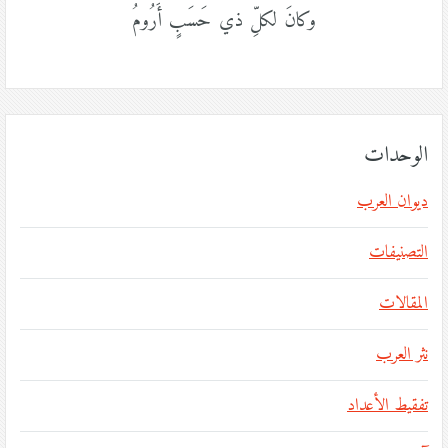
وكانَ لكلِّ ذي حَسَبٍ أَرُومُ
الوحدات
ديوان العرب
التصنيفات
المقالات
نثر العرب
تفقيط الأعداد