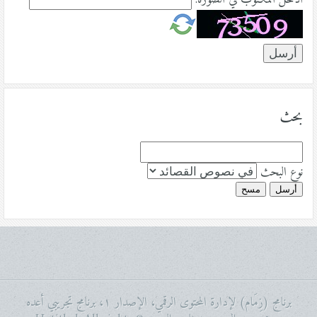
بحث
نوع البحث
أرسل
مسح
برنامج (زِمَام) لإدارة المحتوى الرقمي، الإصدار ١، برنامج تجريبي أعده