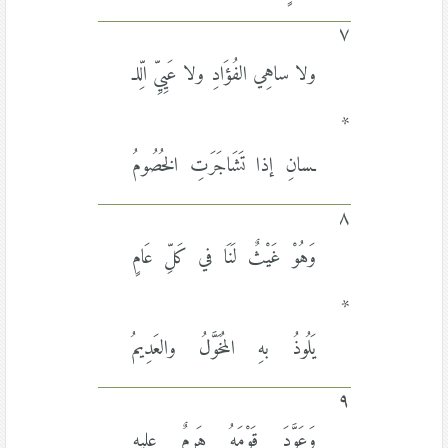
٧
ولا ساهِي الفُؤَادِ ولا عَيِيِّ الِّلـ
*
ـسانِ إذا تَشَاجَرَتِ الخُصُومُ
٨
وَهُوْ غَيْثٌ لَنَا في كَلِّ عَامٍ
*
يَلُوذُ بهِ المُخَوَّلُ والعَدِيمُ
٩
وَعَوَّدَ قَوْمَهُ هَرِمٌ عليهِ