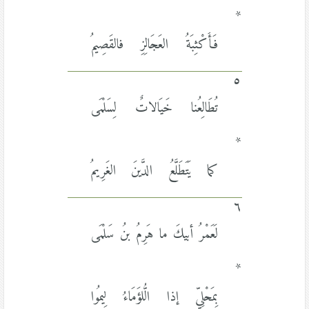
*
فَأَكْثِبَةُ العَجَالِزِ فالقَصِيمُ
٥
تُطَالِعُنا خَيَالاتٌ لِسَلْمَى
*
كما يَتَطَلَّعُ الدَّينَ الغَرِيمُ
٦
لَعَمْرُ أبيكَ ما هَرِمُ بنُ سَلْمَى
*
بِمَحْلِيٍّ إذا الُّلؤَمَاءُ لِيمُوا