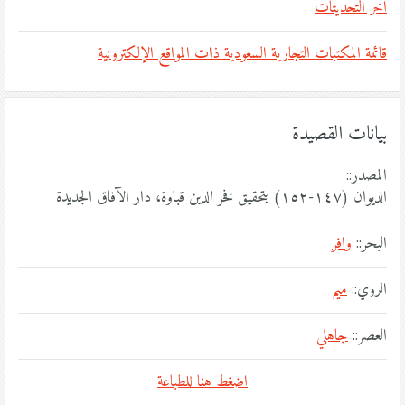
آخر التحديثات
قائمة المكتبات التجارية السعودية ذات المواقع الإلكترونية
بيانات القصيدة
المصدر::
الديوان (١٤٧-١٥٢) بتحقيق فخر الدين قباوة، دار الآفاق الجديدة
البحر::
وافر
الروي::
ميم
العصر::
جاهلي
اضغط هنا للطباعة