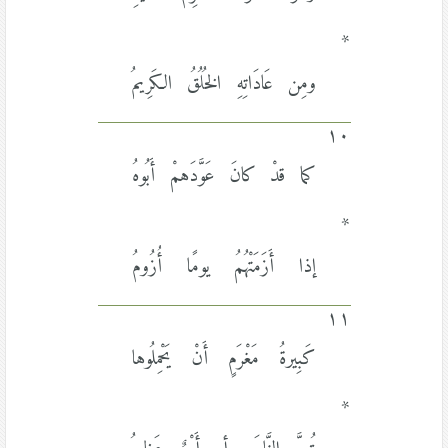
*
ومِن عَادَاتِهِ الخُلُقُ الكَرِيمُ
١٠
كما قدْ كانَ عَوَّدَهمْ أَبُوهُ
*
إذا أَزَمَتْهُمُ يومًا أُزُومُ
١١
كَبِيرةُ مَغْرَمٍ أَنْ يَحْمِلُوها
*