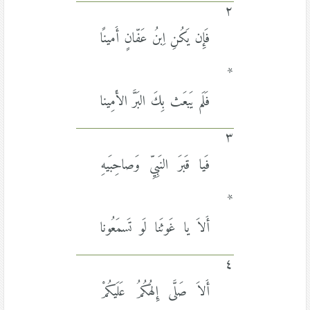
٢
فَإِن يَكُنِ اِبنُ عَفّانٍ أَمينًا
*
فَلَم يَبعَث بِكَ البَرَّ الأَمِينا
٣
فَيا قَبرَ النَبِيِّ وَصاحِبَيهِ
*
أَلاَ يا غَوثَنا لَو تَسمَعُونا
٤
أَلاَ صَلَّى إِلهُكُمُ عَلَيكُمْ