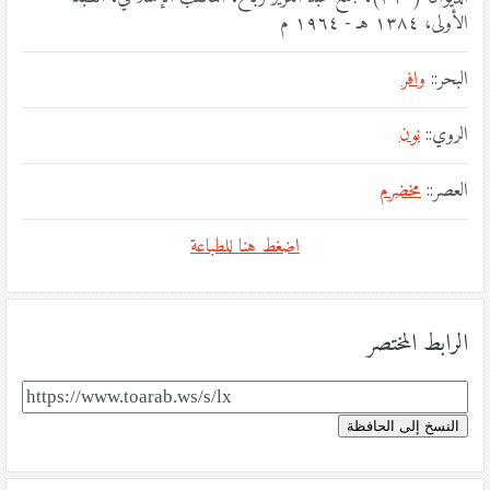
الأولى، ١٣٨٤ هـ - ١٩٦٤ م
البحر::
وافر
الروي::
نون
العصر::
مخضرم
اضغط هنا للطباعة
الرابط المختصر
النسخ إلى الحافظة