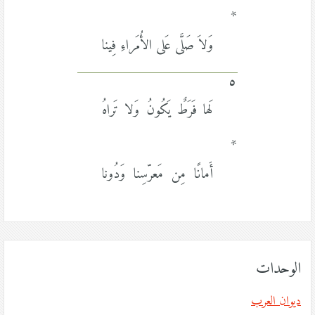
*
وَلاَ صَلَّى عَلى الأُمَراءِ فِينا
٥
لَها فَرَطٌ يَكُونُ وَلا تَراهُ
*
أَمانًا مِن مَعرّسِنا وَدُونا
الوحدات
ديوان العرب