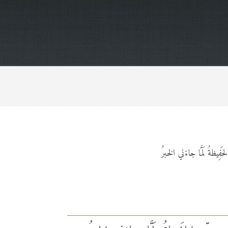
َفِيظةُ لَمَّا جاءَني الخبرُ