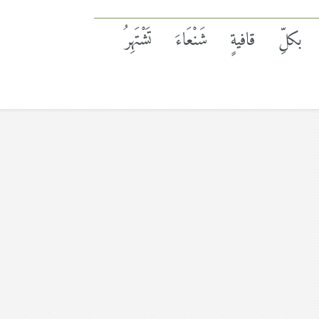
بكلِّ قافيةٍ شَنْعَاءَ تَشْتَهِرُ