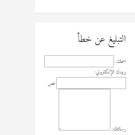
التبليغ عن خطأ
اسمك:
بريدك الإلكتروني:
نص
رسالتك: