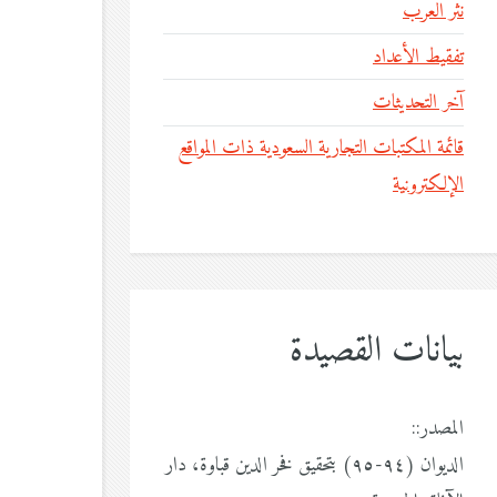
نثر العرب
تفقيط الأعداد
آخر التحديثات
قائمة المكتبات التجارية السعودية ذات المواقع
الإلكترونية
بيانات القصيدة
المصدر::
الديوان (٩٤-٩٥) بتحقيق فخر الدين قباوة، دار