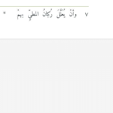
٧
وأنْ يُعَلَّلَ رُكبانُ المطيِّ بهمْ
*