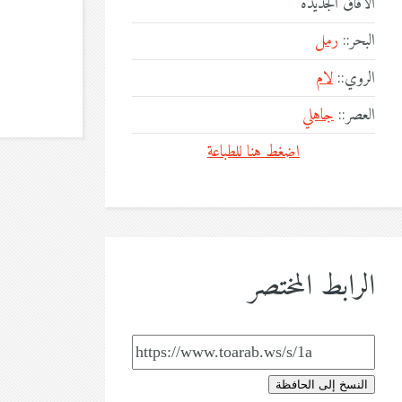
الآفاق الجديدة
البحر::
رمل
الروي::
لام
العصر::
جاهلي
اضغط هنا للطباعة
الرابط المختصر
النسخ إلى الحافظة