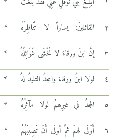
١
أَبْلِغْ بني نوفلٍ عنِّي فقد بَلَغَتْ
*
٢
القائلينَ: يساراً لا تُنَاظِرُهُ
*
٣
إنَّ ابنَ ورقاءَ لا تُخْشَى غَوَائِلُهُ
*
٤
لولا ابنُ ورقاءَ والمجدُ التليدُ لهُ
*
٥
المجدُ في غيرِهمْ لولا مآثِرُهُ
*
٦
أَوْلَى لهمْ ثمَّ أولَى أَنْ تَصِيبَهُمُ
*