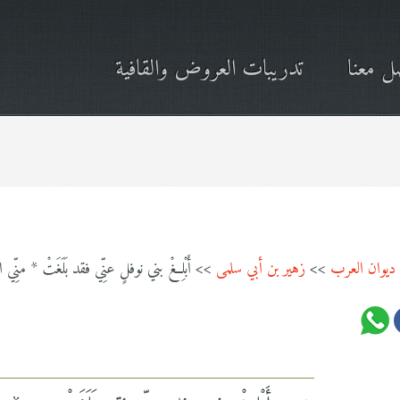
ل معنا
تدريبات العروض والقافية
ديوان العرب
>>
زهير بن أبي سلمى
>> أَبْلِغْ بني نوفلٍ عنِّي فقد بَلَغَتْ * منِّي الح