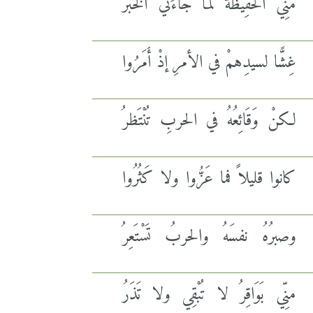
منِّي الحَفِيظةُ لَمَّا جاءَني الخبرُ
غِشًّا لسيدِهمْ في الأمرِ إذْ أَمَرُوا
لكنْ وَقَائِعُهُ في الحربِ تُنْتَظرُ
كانوا قليلاً فما عَزُّوا ولا كَثُرُوا
وصبرُهُ نفسَهُ والحربُ تَسْتَعِرُ
منِّي بَوَاقِرُ لا تُبْقِي ولا تَذَرُ