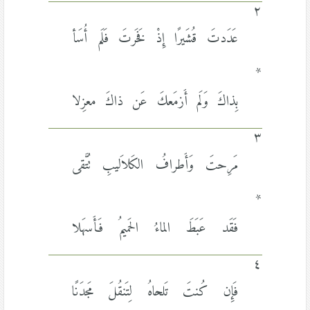
٢
عَدَدتَ قُشَيرًا إِذْ فَخَرتَ فَلَم أُسَأ
*
بِذاكَ وَلَم أَزمَعكَ عَن ذاكَ معزِلا
٣
مَرِحتَ وَأَطرافُ الكَلاَليبِ تُتَّقى
*
فَقَد عَبَطَ الماءُ الحَميمُ فَأَسهَلا
٤
فَإِن كُنتَ تَلحاهُ لِتَنقُلَ مَجدَنًا