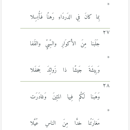
*
بِما كانَ فِي الدَردَاءِ رَهنًا فَأُبسِلا
٢٧
جَلَبنا مِنَ الأَكوَارِ والسِّيِّ والقَفا
*
وَبِيشَةَ جَيشًا ذا زَوائِدَ جَحفَلا
٢٨
وَهَبنا لَكُم فِيها المئِينَ وَغادَرَت
*
مَغارَتُنا خدًّا مِنَ الناسِ عُيَّلا