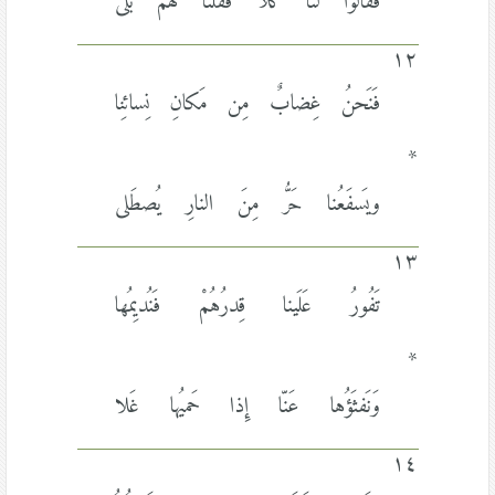
فَقالُوا لَنا كَلاَّ فَقُلنا لَهُم بَلى
١٢
فَنَحنُ غِضابٌ مِن مَكانِ نِسائِنا
*
ويَسفَعُنا حَرُّ مِنَ النارِ يُصطَلى
١٣
تَفُورُ عَلَينا قِدرُهُمْ فَنُديِمُها
*
وَنَفثَؤُها عَنّا إِذا حَميُها غَلا
١٤