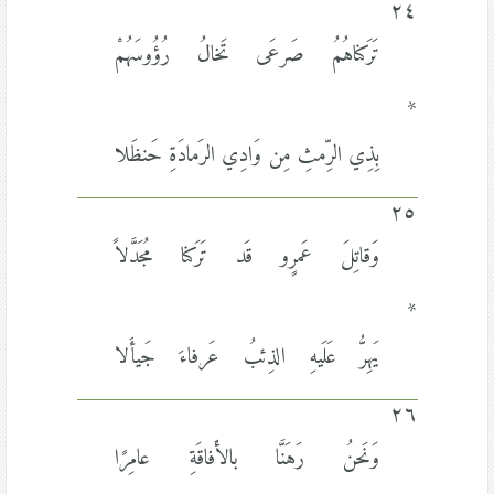
٢٤
تَرَكناهُمُ صَرعَى تَخالُ رُؤُوسَهُمْ
*
بِذِي الرِّمثِ مِن وَادِي الرَمادَةِ حَنظَلا
٢٥
وَقاتِلَ عَمرٍو قَد تَرَكنا مُجَدَّلاً
*
يَهِرُّ عَلَيهِ الذِئبُ عَرفاءَ جَيأَلا
٢٦
وَنَحنُ رَهَنَّا بالأَفاقَةِ عامِرًا