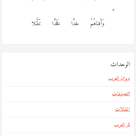
*
وَأَفناهُمُ خدًّا فَخَدًّا تَنَقُّلا
الوحدات
ديوان العرب
التصنيفات
المقالات
نثر العرب