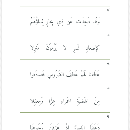
٧
وَقَد صَعِدَت عَن ذِي بِحارٍ نِساؤُهُمْ
*
كإِصعادِ نَسرٍ لا يَرُموُنَ مَنزِلا
٨
عَطَفنا لَهُمْ عَطفَ الضَرُوسِ فَصادَفوا
*
مِنَ الهَضبَةِ الحَمراءِ عِزًّا وَمِعقِلا
٩
دَعَتنَا النِساءُ إِذْ عَرَفنَ وُجُوهَنا