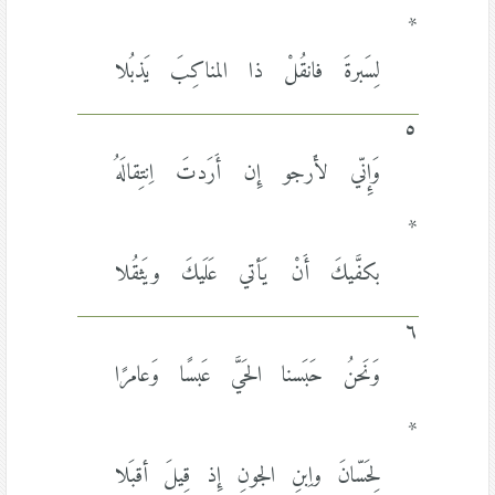
*
لِسَبرةَ فانقُلْ ذا المناكِبَ يَذبُلا
٥
وَإِنّي لأَرجو إِن أَرَدتَ اِنتِقالَهُ
*
بكفَّيكَ أَنْ يَأتي عَلَيكَ ويَثقُلا
٦
وَنَحنُ حَبَسنا الحَيَّ عَبسًا وَعامرًا
*
لِحَسّانَ واِبنِ الجونِ إِذ قِيلَ أقبَلا