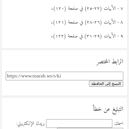
٧ - الأبيات (٢٢-٢٥) في صفحة (١٢٠)،
٨ - الأبيات (٢٦-٢٨) في صفحة (١٢١)،
٩ - الأبيات (٢٩-٣١) في صفحة (١٢٢)،
الرابط المختصر
النسخ إلى الحافظة
التبليغ عن خطأ
اسمك:
بريدك الإلكتروني: