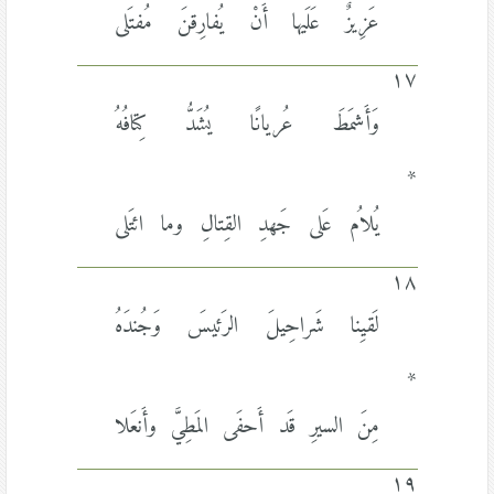
عَزِيزٌ عَلَيها أَنْ يُفارِقنَ مُفتَلى
١٧
وَأَشمَطَ عُريانًا يُشَدُّ كِتافُهُ
*
يُلاُم عَلى جَهدِ القِتالِ وما ائتَلى
١٨
لَقيِنا شَراحِيلَ الرَئيسَ وَجُندَهُ
*
مِنَ السيرِ قَد أَحفَى المَطِيَّ وأَنعَلا
١٩