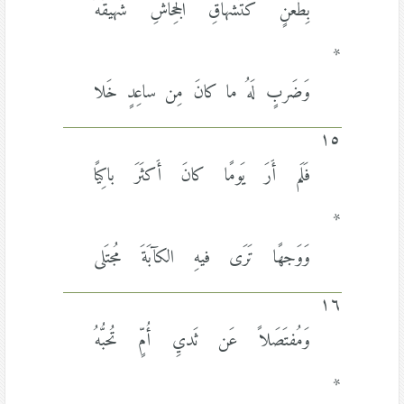
بِطَعنٍ كَتَشهاقِ الجِحاشِ شَهيقُهُ
*
وَضَربٍ لَهُ ما كانَ مِن ساعِدٍ خَلا
١٥
فَلَم أَرَ يَومًا كانَ أَكثَرَ باكِيًا
*
وَوَجهًا تَرَى فيهِ الكآبَةَ مُجتَلى
١٦
وَمُفتَصَلاً عَن ثَديِ أُمٍّ تُحبُّهُ
*