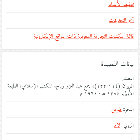
تفقيط الأعداد
آخر التحديثات
قائمة المكتبات التجارية السعودية ذات المواقع الإلكترونية
بيانات القصيدة
المصدر::
الديوان (١١٤-١٢٢)، جمع عبد العزيز رباح، المكتب الإسلامي، الطبعة
الأولى، ١٣٨٤ هـ - ١٩٦٤ م
البحر::
طويل
الروي::
لام