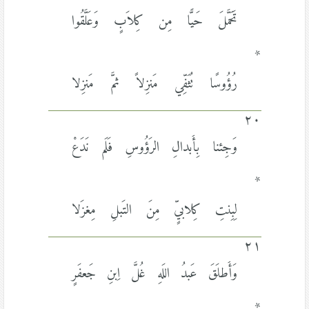
تَحَمَّلَ حَيًّا مِن كِلاَبٍ وَعَلَّقُوا
*
رُؤُوسًا تُثَفِّي مَنزِلاً ثمَّ مَنزِلا
٢٠
وَجِئنا بِأَبدالِ الرَؤُوسِ فَلَم نَدَعْ
*
لِبِنتِ كِلابيٍّ مِنَ التَبلِ مِغزَلا
٢١
وَأَطلَقَ عَبدُ اللَهِ غُلَّ اِبنِ جَعفَرٍ