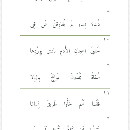
*
دُعاءَ نِساءٍ لَم يُفارِقنَ عَن قِلى
١٠
حَنيِنَ الهِجانِ الأُدمِ نادى بِوِرْدِها
*
سُقاةُ يَمُدّونَ المَواتِحَ بِالدِلا
١١
فَقُلنا لَهُم خَلُّوا طَريقَ نِسائِنا
*