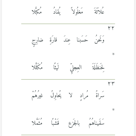
*
عُلاَثَةَ مَغلُولاً يُقادُ مُكبَّلا
٢٢
وَنَحنُ حَسَبنا عِندَ قارَةِ ضارِجٍ
*
لِحَنظَلَةَ العِجليِّ لَيثًا مُكَلَّلا
٢٣
سَراةُ مُرادٍ لا يُحاوِلُ غيرُهُمْ
*
سَقَيناهُمُ بالجَزعِ قَشْبًا مُثَمَّلا