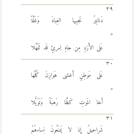
٢٩
دَنانِيرُ نَجبِيها العِبادَ وَغَلَّةً
*
عَلى الأَزدِ مِن جاهِ اِمرئٍ قَد تَمَهَّلا
٣٠
عَلى مَوطِنٍ أَغشى هَوازِنَ كُلَّها
*
أَخا المَوتِ كَظًّا رَهبَةً وَتَوَيُّلا
٣١
شَراحِيلُ إِذ لا يَمنَعُونَ نِساءهُمْ