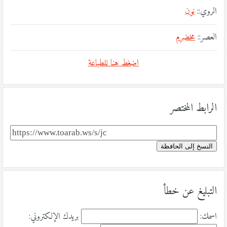
الروي::
نون
العصر::
مخضرم
اضغط هنا للطباعة
الرابط المختصر
النسخ إلى الحافظة
التبليغ عن خطأ
اسمك:
بريدك الإلكتروني: