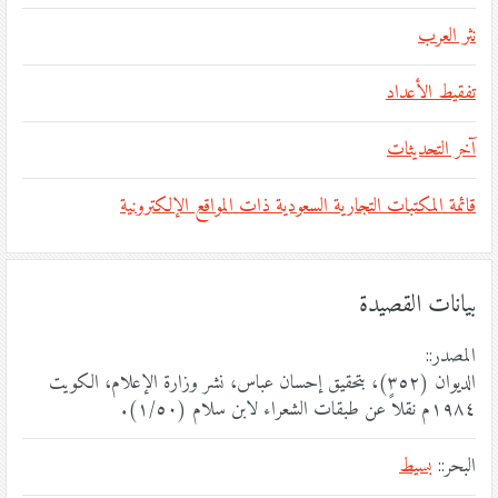
نثر العرب
تفقيط الأعداد
آخر التحديثات
قائمة المكتبات التجارية السعودية ذات المواقع الإلكترونية
بيانات القصيدة
المصدر::
الديوان (٣٥٢)، بتحقيق إحسان عباس، نشر وزارة الإعلام، الكويت
١٩٨٤م نقلاً عن طبقات الشعراء لابن سلام (١/٥٠).
البحر::
بسيط