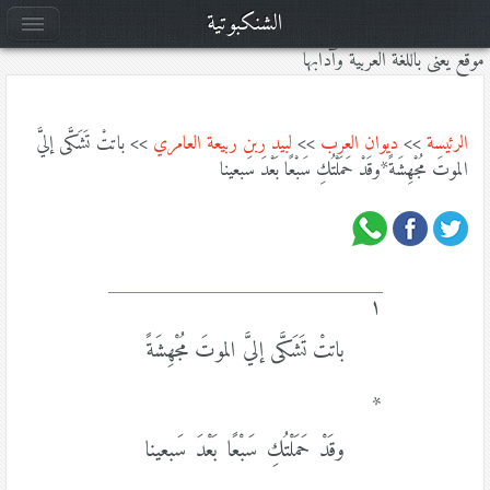
الشنكبوتية
موقع يعنى باللغة العربية وآدابها
الرئيسة
>>
ديوان العرب
>>
لبيد ربن ربيعة العامري
>> باتتْ تَشَكَّى إليَّ
الموتَ مُجْهِشَةً*وقَدْ حَمَلْتُكِ سَبْعًا بَعْدَ سَبعينا
١
باتتْ تَشَكَّى إليَّ الموتَ مُجْهِشَةً
*
وقَدْ حَمَلْتُكِ سَبْعًا بَعْدَ سَبعينا