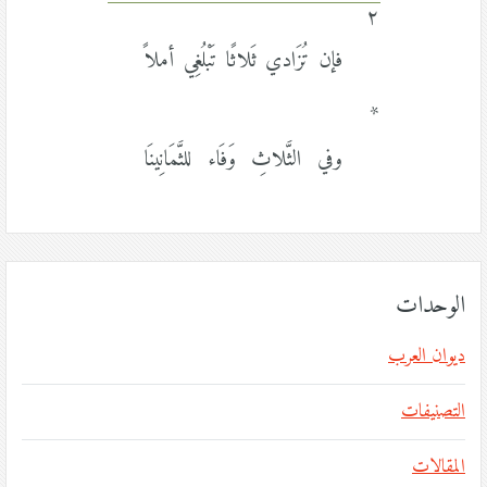
٢
فإن تُزَادي ثَلاثًا تَبْلُغِي أملاً
*
وفي الثَّلاثِ وَفَاء للثَّمَانِينَا
الوحدات
ديوان العرب
التصنيفات
المقالات