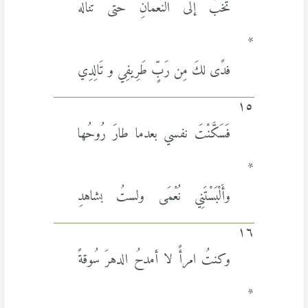
تَخُبُّ إلى النُّعمانِ حتى تَنَالَهُ
*
فدًى لكَ مِن رَبٍّ طَرِيفِي و تَالِدِي
١٥
فَسَكَّنْتَ نفسي بعدما طارَ رُوحُها
*
وأَلْبَسْتَنِي نُعْمَى ولستُ بشاهدِ
١٦
وكنتُ امرأً لا أمدحُ الدهرَ سُوقةً
*