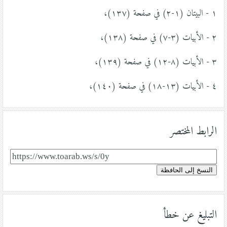
١ - البيتان (١-٢) في صفحة (١٣٧)،
٢ - الأبيات (٣-٧) في صفحة (١٣٨)،
٣ - الأبيات (٨-١٢) في صفحة (١٣٩)،
٤ - الأبيات (١٣-١٨) في صفحة (١٤٠)،
الرابط المختصر
النسخ إلى الحافظة
التبليغ عن خطأ