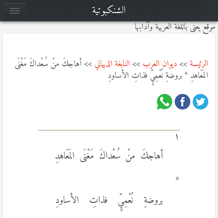
الشنكبوتية
موقع يعنى باللغة العربية وآدابها
الرئيسة
>>
ديوان العرب
>>
النابغة الذبياني
>> أهاجكَ منْ سُعْداكَ مَغْنَى
المَعَاهدِ * بروضةِ نُعْمِيٍّ فذاتِ الأساودِ
١
أهاجكَ منْ سُعْداكَ مَغْنَى المَعَاهدِ
*
بروضةِ نُعْمِيٍّ فذاتِ الأساودِ