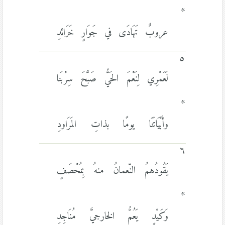
*
عروبٌ تَهَادَى في جَوَارٍ خَرَائدِ
٥
لَعَمْرِي لِنَعْمَ الحَيُّ صَبَّحَ سِرْبَنا
*
وأَبْيَاتَنَا يومًا بذاتِ المَرَاودِ
٦
يَقُودُهمُ النّعمانُ منهُ بِمُحْصَفٍ
*
وَكَيْدٍ يَعُمُّ الخارجيَّ مُنَاجِدِ