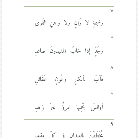
٧
وشيمةِ لا وَانٍ ولا واهنِ القُوى
*
وجَدٍّ إذا خابَ المفيدونَ صاعدِ
٨
فآبَ بأبكارٍ وعُونٍ عَقَائلٍ
*
أوانسَ يَحْمِيها امرؤٌ غيرَ زاهدِ
٩
يُخَطِّطْنَ بالعيدانِ في كلِّ مقعدٍ