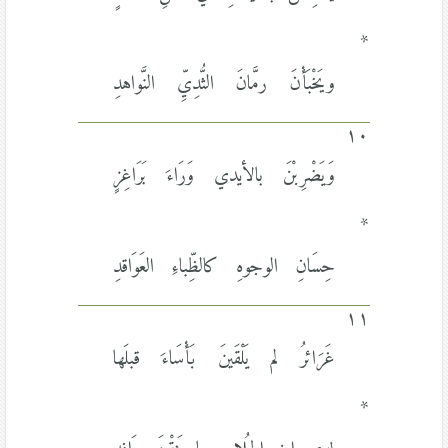
*
ويَخْبَأْنَ رمَّانَ الثُّدِيِّ النَّواهدِ
١٠
وَيَضْرِبْنَ بالأيدي وَرَاءَ بَرَاغِزٍ
*
حِسَانِ الوجوهِ كالظِّباءِ العَوَاقدِ
١١
غَرَائرُ لم يَلْقَينَ بَأْسَاءَ قبلَها
*