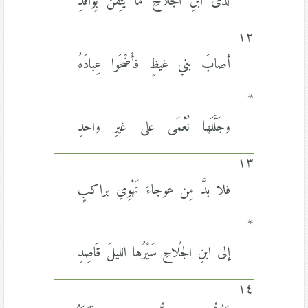
لدى ابنِ الجُلاحِ ما يَثِقْنَ بِوَافدِ
١٢
أصابَ بني غيظٍ فأَضْحَوا عِبادَهُ
*
وجَلَّلَها نُعْمَى على غيرِ واحدِ
١٣
فلا بدَّ مِن عوجاءَ تَهْوِي براكبٍ
*
إلى ابنِ الجُلاحِ سَيْرُها الليلَ قَاصِدِ
١٤