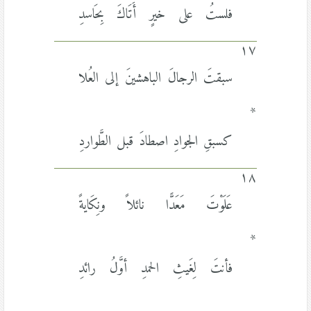
فلستُ على خيرٍ أَتَاكَ بِحَاسدِ
١٧
سبقتَ الرجالَ الباهشينَ إلى العُلا
*
كسبقِ الجوادِ اصطادَ قبل الطَّواردِ
١٨
عَلَوْتَ مَعَدًّا نائلاً ونِكَايةً
*
فأنتَ لِغَيثِ الحمدِ أوَّلُ رائدِ