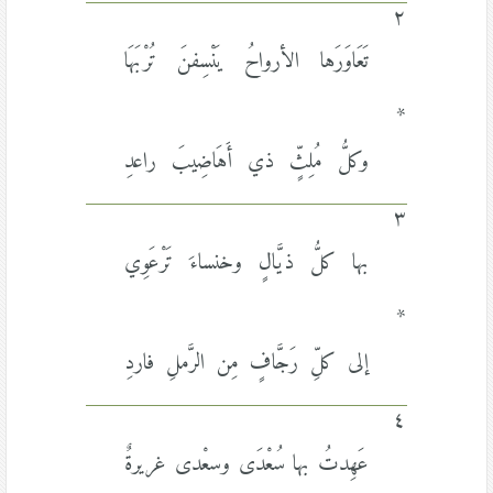
٢
تَعَاوَرَها الأرواحُ يَنْسِفنَ تُرْبَهَا
*
وكلُّ مُلِثٍّ ذي أَهَاضِيبَ راعدِ
٣
بها كلُّ ذيَّالٍ وخنساءَ تَرْعَوِي
*
إلى كلِّ رَجَّافٍ مِن الرَّملِ فاردِ
٤
عَهِدتُ بها سُعْدَى وسعْدى غريرةٌ