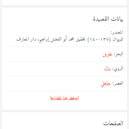
بيانات القصيدة
المصدر::
الديوان (١٣٧-١٤٠) بتحقيق محمد أبو الفضل إبراهيم، دار المعارف
البحر::
طويل
الروي::
دال
العصر::
جاهلي
اضغط هنا للطباعة
الصفحات