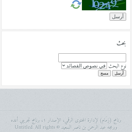
بحث
نوع البحث
أرسل
مسح
برنامج (زِمَام) لإدارة المحتوى الرقمي، الإصدار ١، برنامج تجريبي أعده
وبرمجه عبد الرحمن بن ناصر السعيد © Untitled. All rights