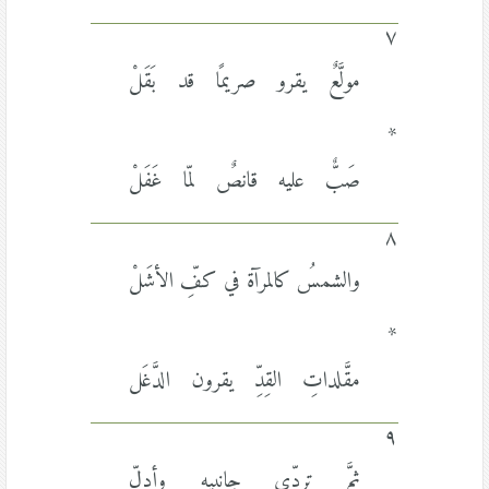
٧
مولَّعٌ يقرو صريمًا قد بَقَلْ
*
صَبٌّ عليه قانصٌ لمّا غَفَلْ
٨
والشمسُ كالمرآة في كفِّ الأشَلْ
*
مقَّلداتِ القِدِّ يقرون الدَّغَل
٩
ثمَّ تردّى جانبيهِ وأدلّ