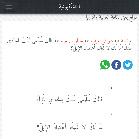
الشنكبوتية
موقع يعنى باللغة العربية وآدابها
الرئيسة
>>
ديوان العرب
>>
جبار بن جزء
>> قالتْ سُلَيْمى لَسْتَ بالحادي
المُدِلْ*مَا لَكَ لا تَمْلِكُ أعْضادَ الإبِلْ؟
١
قالتْ سُلَيْمى لَسْتَ بالحادي المُدِلْ
*
مَا لَكَ لا تَمْلِكُ أعْضادَ الإبِلْ؟