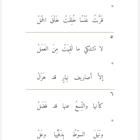
*
قَرَّبتُ عَنْسًا خُلِقَتْ خَلْقَ الجَمَلْ
٥
لا تشتكي ما لَقِيَتْ مِنَ العَمَلْ
*
إلاّ أصاريف نِيارٍ قد هَزَلْ
٦
كأنها والنِّسعُ عنها قد فَضَلْ
*
ونَهَلَ السوّطُ بِدَفَّيْها وعَلْ