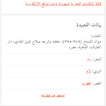
قائمة المكتبات التجارية السعودية ذات المواقع الإلكترونية
بيانات القصيدة
المصدر::
ديوان الشماخ (٣٨٩-٣٩٥)، حققه وشرحه صلاح الدين الهادي، دار
المعارف، القاهرة، مصر،
البحر::
رجز
الروي::
لام
العصر::
مخضرم
اضغط هنا للطباعة