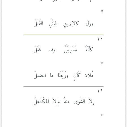
*
وزلَّ كالإبريقِ بالمتْنِ القَبَلْ
١٠
كأنّهُ مُسَربَلٌ وقد فَعَلْ
*
مُلاءَ كَتّانٍ ورَيْطًا ما احتملْ
١١
إلاّ الشَّوى منهُ وإلاّ المكْتَحلْ
*