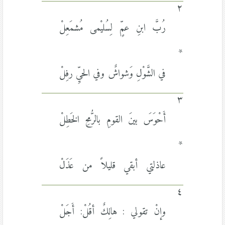
٢
رُبَّ ابنِ عمٍّ لِسُليْمى مُشمَعِلْ
*
في الشَّوْلِ وَشواشٌ وفي الحيِّ رفِلْ
٣
أَحْوَسَ بينَ القومِ بالرُّمحِ الخَطِلْ
*
عاذلتي أبقي قليلاً من عَذَلْ
٤
وإنْ تقولي : هالِكٌ أقُلْ: أَجَلْ