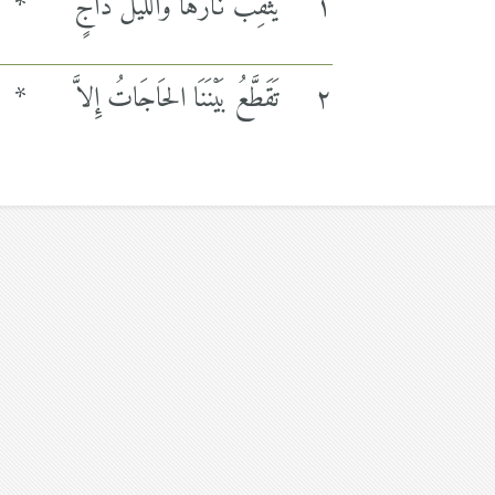
١
يُثَقِّبُ نَارَها وَالليلُ دَاجٍ
*
٢
تَقَطَّعُ بَيْنَنَا الحَاجَاتُ إِلاَّ
*