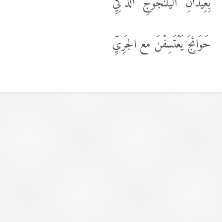
بِعِيدَانِ اليَلَنجُوجِ الذَّكِيِّ
حَوَائِجَ يَعْتَسِفْنَ مع الجَرِيِّ