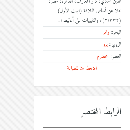
الدين الهادي، دار المعارف، القاهرة، مصر،
نقلا عن أساس البلاغة (البيت الأول)
(٢/٣٣٢)، والتنبيهات على أغاليط ال
البحر::
وافر
الروي::
ياء
العصر::
مخضرم
اضغط هنا للطباعة
الرابط المختصر