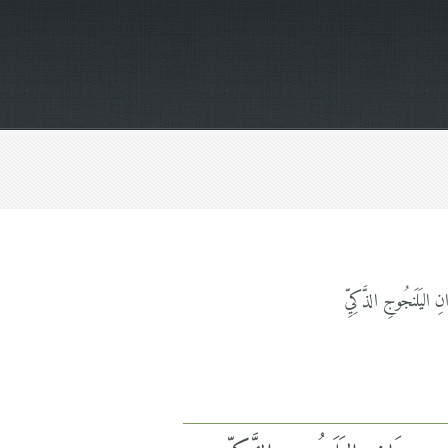
 اليَلَنجُوجِ الذَّكِيِّ