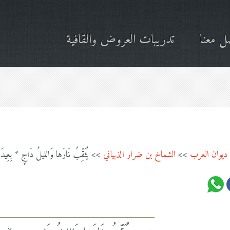
ل معنا
تدريبات العروض والقافية
ديوان العرب
>>
الشماخ بن ضرار الذبياني
>> يُثَقِّبُ نَارَها وَالليلُ دَاجٍ * بِعِيدَانِ