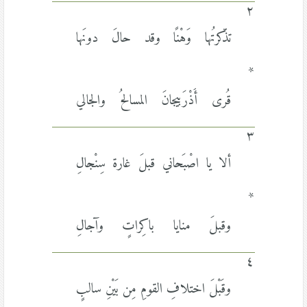
٢
تذّكرتُها وَهْنًا وقد حالَ دونَها
*
قُرى أَذْرَبيجانَ المسالحُ والجالي
٣
ألا يا اصْبَحاني قبلَ غارة سِنْجالِ
*
وقبلَ منايا باكِراتٍ وآجالِ
٤
وقَبْلَ اختلافِ القومِ مِن بَيْنِ سالبٍ