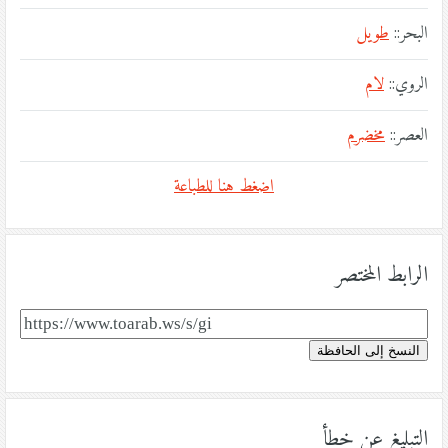
البحر::
طويل
الروي::
لام
العصر::
مخضرم
اضغط هنا للطباعة
الرابط المختصر
النسخ إلى الحافظة
التبليغ عن خطأ