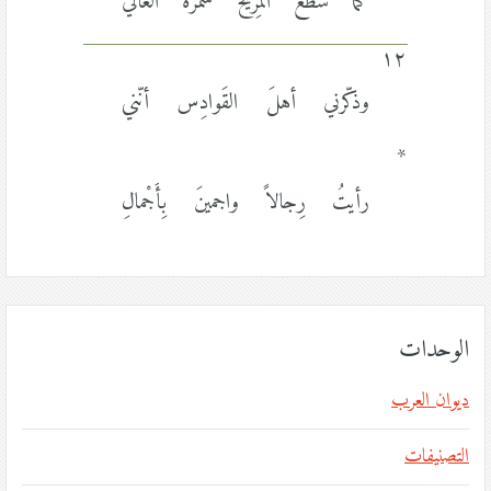
كما سطعَ المِرّيخُ شَمَّرَهُ الغالي
١٢
وذكّرني أهلَ القَوادِس أنّني
*
رأيتُ رِجالاً واجمينَ بِأَجْمالِ
الوحدات
ديوان العرب
التصنيفات