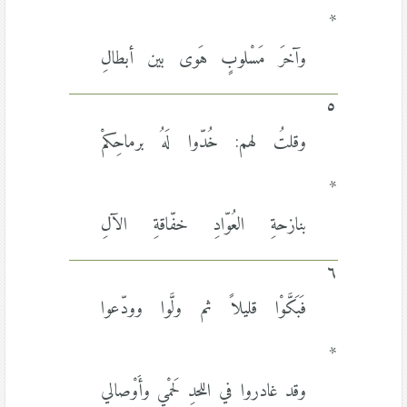
*
وآخرَ مَسْلوبٍ هَوى بين أبطالِ
٥
وقلتُ لهم: خُدّوا لَهُ برماحِكمْ
*
بنازحةِ العُوّادِ خفّاقةِ الآلِ
٦
فَبَكَّوْا قليلاً ثم ولَّوا وودّعوا
*
وقد غادروا في اللحدِ لَحمْي وأَوْصالي