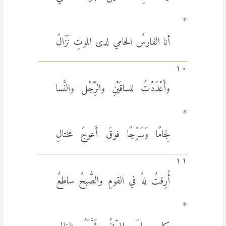
*
أنا الفارسُ الحامي لدى الموتِ نَزّالُ
١٠
وأَعْدَدْتُ للساقَيْنِ والرِّجْل والنَّسا
*
لِجامًا وَسَرْجًا فوقَ أَعوجَ مختالِ
١١
أُرِقتُ لهُ في القومِ والصُّبحُ ساطعٌ
*