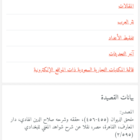
المقالات
نثر العرب
تفقيط الأعداد
آخر التحديثات
قائمة المكتبات التجارية السعودية ذات المواقع الإلكترونية
بيانات القصيدة
المصدر::
ملحق الديوان (٤٥٥-٤٥٦)، حققه وشرحه صلاح الدين الهادي، دار
المعارف، القاهرة، مصر، نقلا عن شرح شواهد المغني للبغدادي
(٢/٥٩٥)