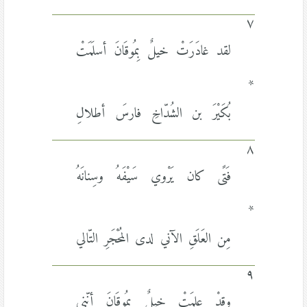
٧
لقد غادَرَتْ خيلٌ بِمُوقَانَ أسلَمَتْ
*
بُكَيْرَ بن الشُدّاخِ فارسَ أطلالِ
٨
فَتًى كان يَرْوي سَيْفَهُ وسِنانَهُ
*
مِن العَلَقِ الآني لدى المُحْجَرِ التّالي
٩
وقدْ علِمَتْ خيلٌ بمُوقَانَ أنّني