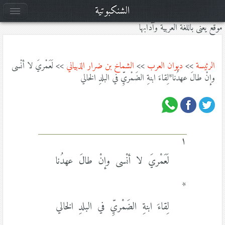
الشنكبوتية
موقع يعنى باللغة العربية وآدابها
الرئيسة
>>
ديوان العرب
>>
الشماخ بن ضرار الذبياني
>> لَعَمْريَ لا أنْسى
وإنْ طالَ عهدُنا*لِقاءَ ابنةِ الضَمْريِّ في البلدِ الخالي
١
لَعَمْريَ لا أنْسى وإنْ طالَ عهدُنا
*
لِقاءَ ابنةِ الضَمْريِّ في البلدِ الخالي