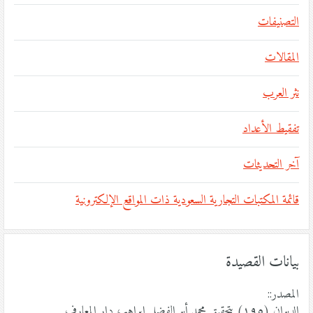
التصنيفات
المقالات
نثر العرب
تفقيط الأعداد
آخر التحديثات
قائمة المكتبات التجارية السعودية ذات المواقع الإلكترونية
بيانات القصيدة
المصدر::
الديوان (١٩٥) بتحقيق محمد أبو الفضل إبراهيم، دار المعارف