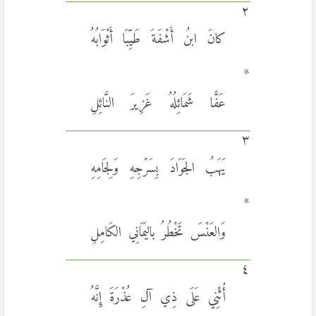
٢
كانَ ابنُ أَشْفَةَ طَيِّبَا أَثْوَابُهُ
*
عَفًّا شَمَائِلُهُ غَزِيرَ النَّائِلِ
٣
يَهَبُ الجَوَادَ بِسَرْجِهِ وَلِجَامِهِ
*
وَالعَنْسَ تَخْطُرُ باليَمَانِي الكَامِلِ
٤
أُثْنِي عَلَى ذِي آلِ عُذْرَةَ إِنَّهُ