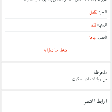
البحر::
كامل
الروي::
لام
العصر::
جاهلي
اضغط هنا للطباعة
ملحوظة
من زيادات ابن السكيت
الرابط المختصر