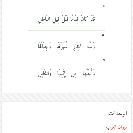
*
قَدْ كانَ قِدْمًا قَبْلَ قِيلِ البَاطِلِ
٥
رَبَّ الحِجَازِ سُهُوْلَهَا وَجِبَالَهَا
*
وَأَجَلَّها مِن إِنْسِهَا وَالخَابِلِ
الوحدات
ديوان العرب