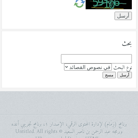
بحث
نوع البحث
أرسل
مسح
برنامج (زِمَام) لإدارة المحتوى الرقمي، الإصدار ١، برنامج تجريبي أعده
وبرمجه عبد الرحمن بن ناصر السعيد © Untitled. All rights