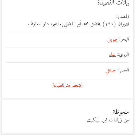
بيانات القصيدة
المصدر::
الديوان (١٩٠) بتحقيق محمد أبو الفضل إبراهيم، دار المعارف
البحر::
طويل
الروي::
حاء
العصر::
جاهلي
اضغط هنا للطباعة
ملحوظة
من زيادات ابن السكيت