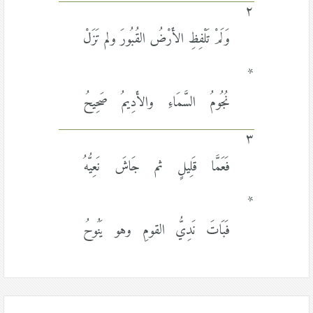
٢
وَلَمْ تَلْفِظِ الأَرْضُ القُبُورَ ولم تَزَلْ
*
نُجُومُ السَّمَاءِ والأَدِيمُ صَحِيحُ
٣
فَعَمَّا قَلِيلٍ ثم جَاشَ نَعِيُّهُ
*
فَبَاتَ نَدِيُّ القومِ وهو يَنُوحُ