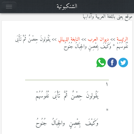
الشنكبوتية
موقع يعنى باللغة العربية وآدابها
الرئيسة
>>
ديوان العرب
>>
النابغة الذبياني
>> يَقُولونَ حِصْنٌ ثُمَّ تَأْبَى
نُفُوسُهُمْ * وَكَيْفَ بِحْصِنٍ والجِبَالُ جُنُوحُ
١
يَقُولونَ حِصْنٌ ثُمَّ تَأْبَى نُفُوسُهُمْ
*
وَكَيْفَ بِحْصِنٍ والجِبَالُ جُنُوحُ