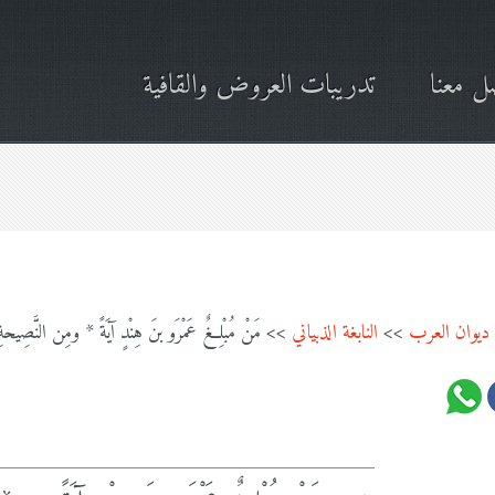
ل معنا
تدريبات العروض والقافية
ديوان العرب
>>
النابغة الذبياني
>> مَنْ مُبْلِغٌ عَمْرَو بنَ هِنْدٍ آيَةً * ومِن النَّصِيحةِ ك