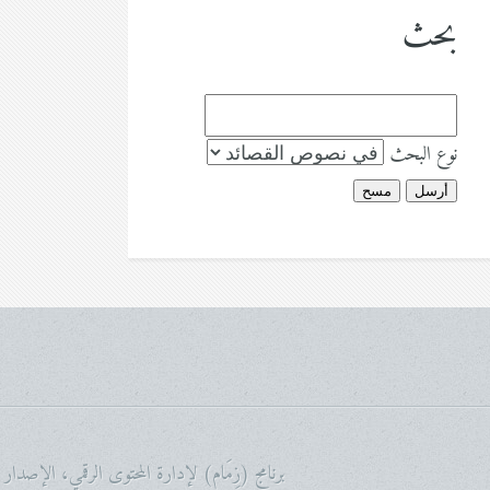
بحث
نوع البحث
أرسل
مسح
برنامج (زِمَام) لإدارة المحتوى الرقمي، الإصدار ١، برنامج تجريبي أعده وبرمجه عبد الرحمن بن ناصر السعيد © Untitled. All rights reserved. | Design: