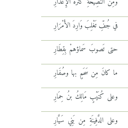
ومِن النَّصِيحةِ كَثْرَةُ الإِعْذَارِ
في جُفِّ تَغْلِبَ وَارِدَ الأَمْرَارِ
حتى تَصوبَ سَماؤهمْ بِقِطَارِ
ما كانَ مِن سَحَمٍ بها وصُفَارِ
وعلى كُنَيْبٍ مَالِكُ بنُ حِمَارِ
وعلى الدَّفِينَةِ مِن بَنِي سَيَّارِ