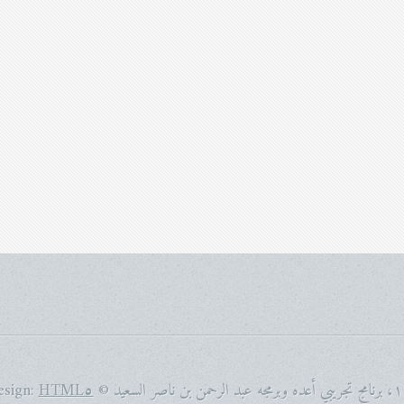
HTML٥ UP