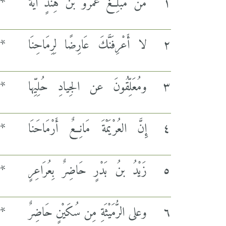
١
مَنْ مُبْلِغٌ عَمْرَو بنَ هِنْدٍ آيَةً
*
٢
لا أَعْرِفَنَّكَ عَارِضًا لِرِمَاحِنَا
*
٣
ومُعَلِّقُونَ عن الجِيادِ حُلِيِّها
*
٤
إِنَّ العُرْيَمْةَ مَانِعٌ أَرْمَاحَنَا
*
٥
زَيْدُ بنُ بَدْرٍ حَاضِرٌ بِعُرَاعِرٍ
*
٦
وعلى الرُّمَيْثَةِ مِن سُكَيْنٍ حَاضِرٌ
*