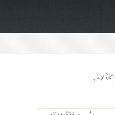
َثْرَةُ الإِعْذَارِ