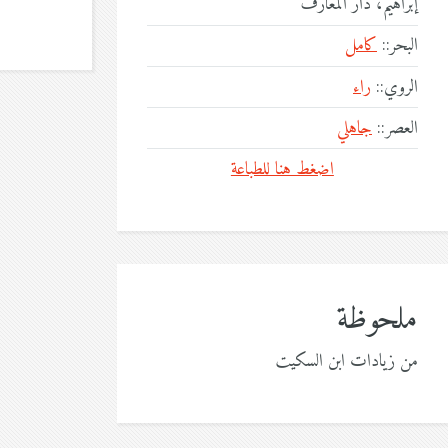
إبراهيم، دار المعارف
البحر::
كامل
الروي::
راء
العصر::
جاهلي
اضغط هنا للطباعة
ملحوظة
من زيادات ابن السكيت