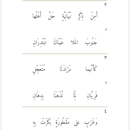
٢
أَمِنْ ذِكْرِ نَبْهَانِيَّةٍ حَلَّ أَهْلُها
*
جَنُوبَ المَلا عَيْنَاكَ تَبْتَدِرَانِ
٣
كَأَنَّهما مَزَادَتَا مُتَعَجِّلٍ
*
فَرِيَّانِ لِمَّا تُدْهَنَا بِدِهَانِ
٤
وَغَرْبٍ على مَقْطُورَةٍ بَكَرَتْ بِهِ