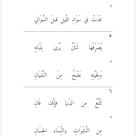
*
غَدَتْ في سَوَادِ اللَّيلِ قبلَ السَّوَانِي
٥
يُصَرِّفُها شَثْنٌ يُرَى بِلَبَانِهِ
*
وَلِحْيَتِهِ نَضْحٌ مِنَ النَّفَيَانِ
٦
تَمَتَّعْ مِن الدّنيا فإِنَّك فَانِ
*
مِن النَّشَوَاتِ والنِّسَاءِ الحِسَانِ