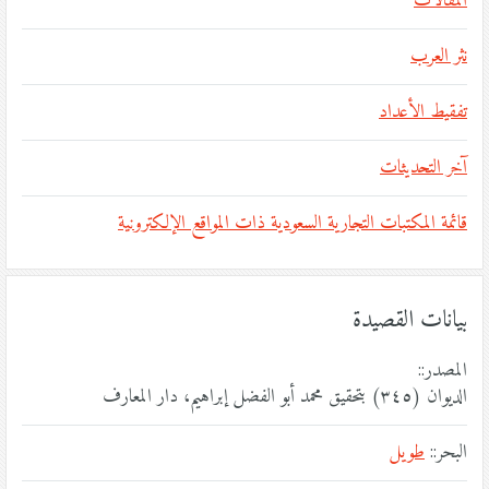
المقالات
نثر العرب
تفقيط الأعداد
آخر التحديثات
قائمة المكتبات التجارية السعودية ذات المواقع الإلكترونية
بيانات القصيدة
المصدر::
الديوان (٣٤٥) بتحقيق محمد أبو الفضل إبراهيم، دار المعارف
البحر::
طويل