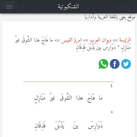
الشنكبوتية
موقع يعنى باللغة العربية وآدابها
الرئيسة
>>
ديوان العرب
>>
امرؤ القيس
>> ما هَاجَ هذا الشَّوقَ غيرُ
مَنَازِلٍ * دَوَارِسَ بينَ يَذْبُلَ فَذِقَانِ
١
ما هَاجَ هذا الشَّوقَ غيرُ مَنَازِلٍ
*
دَوَارِسَ بينَ يَذْبُلَ فَذِقَانِ