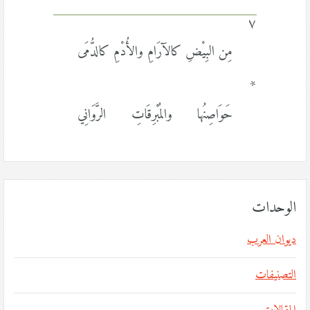
٧
مِن البِيْضِ كالآرَامِ والأُدْمِ كالدُّمَى
*
حَوَاصِنُها والمُبْرِقَاتِ الرَّوَانِي
الوحدات
ديوان العرب
التصنيفات