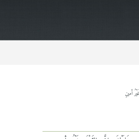
يْرُ أمينِ