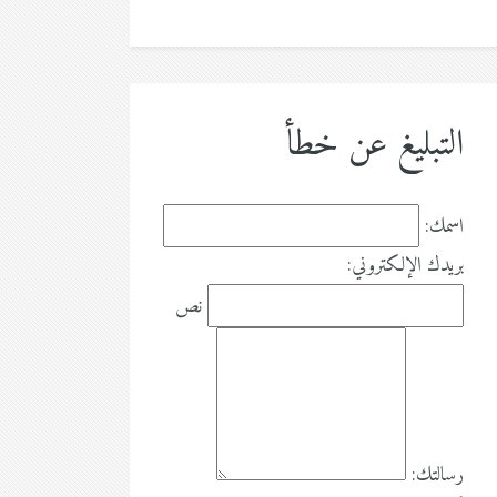
التبليغ عن خطأ
اسمك:
بريدك الإلكتروني:
نص
رسالتك: