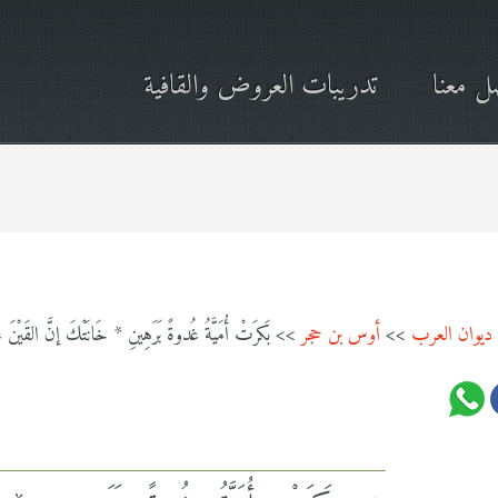
ل معنا
تدريبات العروض والقافية
ديوان العرب
>>
أوس بن حجر
>> بَكرَتْ أُمَيَّةُ غُدوةً بَرَهِينِ * خَانَتْكَ إنَّ القَيْنَ غَ