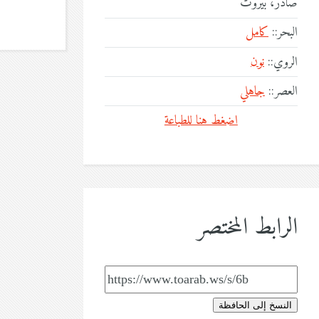
صادر، بيروت
البحر::
كامل
الروي::
نون
العصر::
جاهلي
اضغط هنا للطباعة
الرابط المختصر
النسخ إلى الحافظة