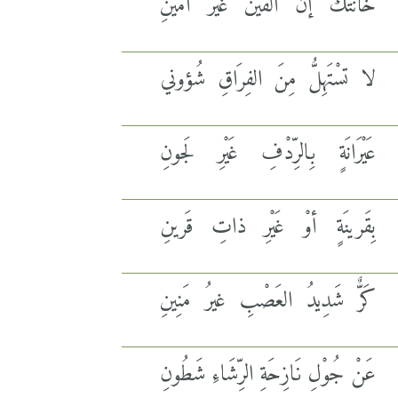
خَانَتْكَ إنَّ القَيْنَ غَيْرُ أمينِ
لا تسْتَهِلُّ مِنَ الفِرَاقِ شُؤوني
عَيْرَانَةٍ بِالرِّدْفِ غَيْرِ لَجونِ
بِقَرينَةٍ أوْ غَيْرِ ذاتِ قَرينِ
كَرٌّ شَدِيدُ العَصْبِ غيرُ مَنِينِ
عَنْ جُوْلِ نَازِحَةِ الرِّشَاءِ شَطُونِ