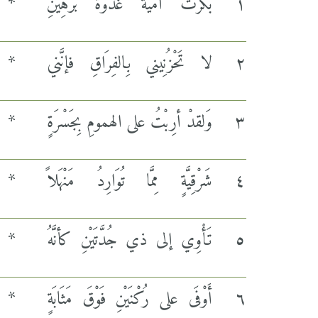
١
بَكرَتْ أُمَيَّةُ غُدوةً بَرَهِينِ
*
٢
لا تَحْزُنِيني بِالفِرَاقِ فإنَّني
*
٣
وَلقدْ أرِبْتُ على الهمومِ بِجَسْرَةٍ
*
٤
شَرْقِيَّةٍ مِمَّا تُوَارِدُ مَنْهَلاً
*
٥
تَأْوِي إلى ذي جُدَّتَيْنِ كأنَّهُ
*
٦
أَوْفَى على رُكْنَيْنِ فَوْقَ مَثَابَةٍ
*