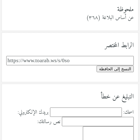
ملحوظة
عن أساس البلاغة (٣٦٨)
الرابط المختصر
النسخ إلى الحافظة
التبليغ عن خطأ
اسمك:
بريدك الإلكتروني:
نص رسالتك: