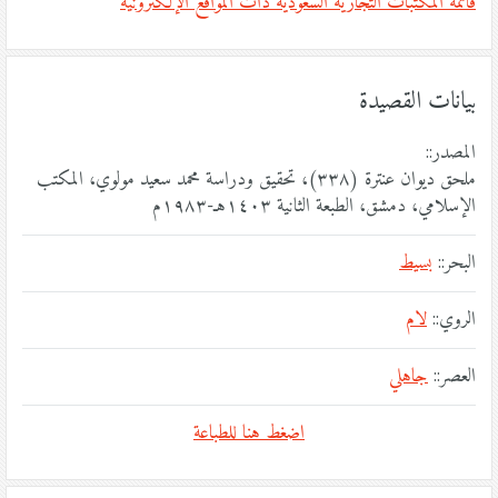
قائمة المكتبات التجارية السعودية ذات المواقع الإلكترونية
بيانات القصيدة
المصدر::
ملحق ديوان عنترة (٣٣٨)، تحقيق ودراسة محمد سعيد مولوي، المكتب
الإسلامي، دمشق، الطبعة الثانية ١٤٠٣هـ-١٩٨٣م
البحر::
بسيط
الروي::
لام
العصر::
جاهلي
اضغط هنا للطباعة