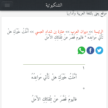
الشنكبوتية
موقع يعنى باللغة العربية وآدابها
الرئيسة
>>
ديوان العرب
>>
عنترة بن شداد العبسي
>> أمَّلْتُ خَيْرَكِ هلْ
تَأْتي مَواعِدُهُ * فاليومَ قَصَّرَ عنْ تِلْقائِكِ الأمَلُ
١
أمَّلْتُ خَيْرَكِ هلْ تَأْتي مَواعِدُهُ
*
فاليومَ قَصَّرَ عنْ تِلْقائِكِ الأمَلُ