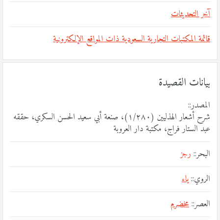
آخر التحديثات
قائمة المكتبات التجارية السعودية ذات المواقع الإلكترونية
بيانات القصيدة
المصدر::
شرح أشعار الهذليين (١/٢٨٠)، صنعة أبي سعيد الحسن السكري، حققه
عبد الستار فراج، مكتبة دار العروبة
البحر::
رجز
الروي::
ياء
العصر::
مخضرم