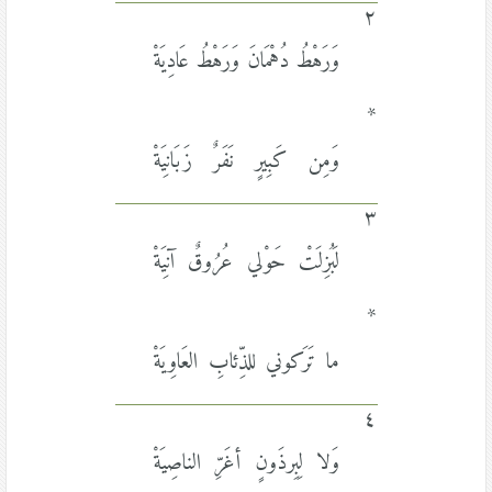
٢
وَرَهْطُ دُهْمَانَ وَرَهْطُ عَادِيَةْ
*
وَمِن كَبِيرٍ نَفَرٌ زَبَانِيَةْ
٣
لَبُزِلَتْ حَوْلي عُرُوقٌ آنِيَةْ
*
ما تَرَكوني للذِّئابِ العَاوِيَةْ
٤
وَلا لِبِرذَونٍ أغَرِّ الناصِيَةْ