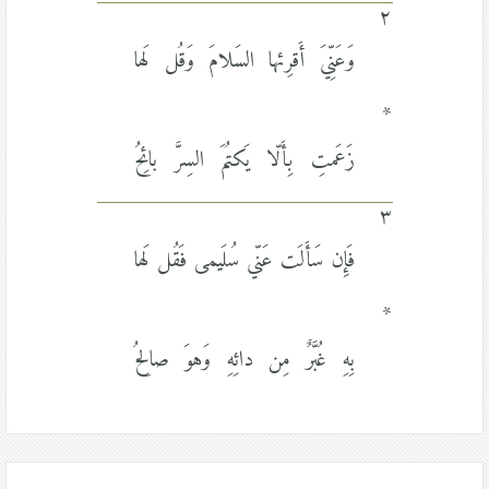
٢
وَعَنِّيَ أَقرِئها السَلامَ وَقُل لَها
*
زَعَمتِ بِأَلّا يَكتُمَ السِرَّ بائِحُ
٣
فَإِن سَأَلَت عَنّي سُلَيمى فَقُل لَها
*
بِهِ غُبَّرٌ مِن دائِهِ وَهوَ صالِحُ