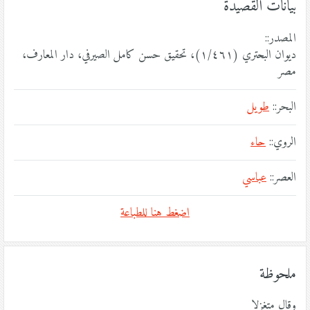
بيانات القصيدة
المصدر::
ديوان البحتري (١/٤٦١)، تحقيق حسن كامل الصيرفي، دار المعارف،
مصر
البحر::
طويل
الروي::
حاء
العصر::
عباسي
اضغط هنا للطباعة
ملحوظة
وقال متغزلا