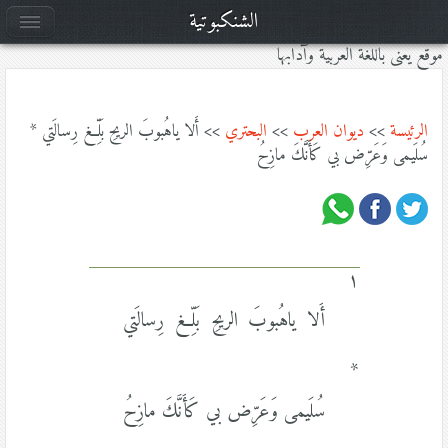
الشنكبوتية
موقع يعنى باللغة العربية وآدابها
الرئيسة
>>
ديوان العرب
>>
البحتري
>> أَلا ياهُبوبَ الريحِ بَلِّغ رِسالَتي *
سُلَيمى وَعَرِّض بي كَأَنَّكَ مازِحُ
١
أَلا ياهُبوبَ الريحِ بَلِّغ رِسالَتي
*
سُلَيمى وَعَرِّض بي كَأَنَّكَ مازِحُ