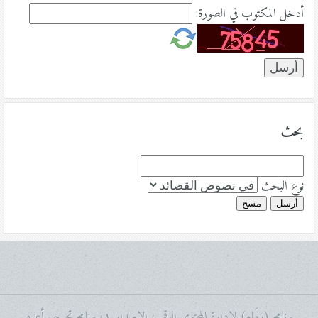
أدخل المكتوب في الصورة:
بحث
نوع البحث
أرسل
مسح
برنامج (زِمَام) لإدارة المحتوى الرقمي، الإصدار ١، برنامج تجريبي أعده