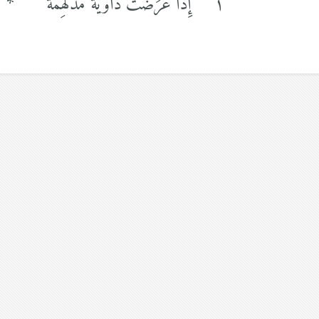
١
إِذا عَرَضَت داويَّةٌ مُدلَهِمَّةٌ
*