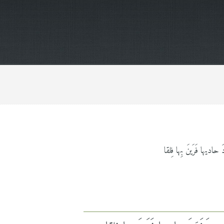
 حاديها فَرَينَ بِها فِلقا