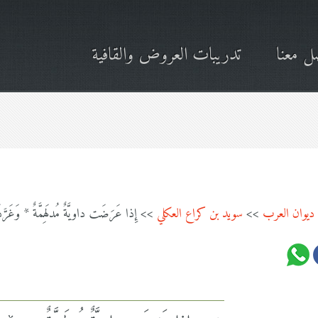
ل معنا
تدريبات العروض والقافية
ديوان العرب
>>
سويد بن كراع العكلي
>> إِذا عَرَضَت داويَّةٌ مُدلَهِمَّةٌ * وَغَرَّدَ