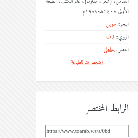
الضامن، (شعراء مقلون)، عالم الكتب، الطبعة
الأولى ١٤٠٧هـ-١٩٨٧م
البحر::
طويل
الروي::
قاف
العصر::
جاهلي
اضغط هنا للطباعة
الرابط المختصر