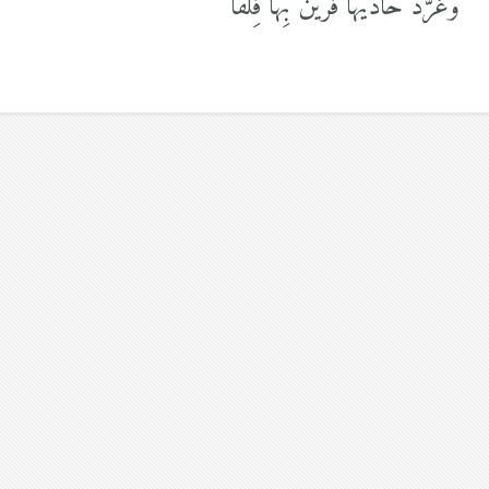
وَغَرَّدَ حاديها فَرَينَ بِها فِلقا