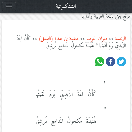
الشنكبوتية
موقع يعنى باللغة العربية وآدابها
الرئيسة
>>
ديوان العرب
>>
علقمة بن عبدة (الفحل)
>> كَأَنَّ ابنَةَ
الزَيدِيِّ يَومَ لَقيتُها * هُنَيدَةَ مَكحولُ المَدامعِ مُرشِقُ
١
كَأَنَّ ابنَةَ الزَيدِيِّ يَومَ لَقيتُها
*
هُنَيدَةَ مَكحولُ المَدامعِ مُرشِقُ