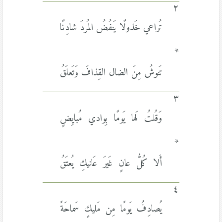
٢
تُراعي خَذولًا يَنفُضُ المُردَ شادِنًا
*
تَنوشُ مِنَ الضال القِذافَ وَتَعلَقُ
٣
وَقُلتُ لَها يَومًا بِوادي مُبايِضٍ
*
أَلا كُلُّ عانٍ غَيرَ عَانيكِ يُعتَقُ
٤
يُصادِفُ يَومًا مِن مَليكٍ سَماحَةً