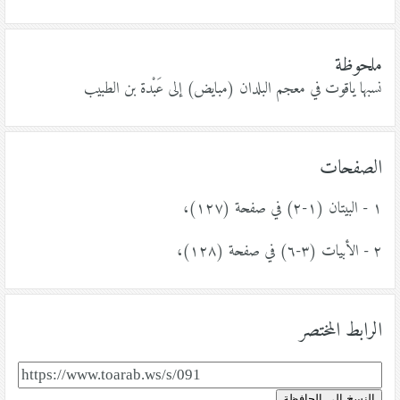
ملحوظة
نسبها ياقوت في معجم البلدان (مبايض) إلى عَبْدة بن الطبيب
الصفحات
١ - البيتان (١-٢) في صفحة (١٢٧)،
٢ - الأبيات (٣-٦) في صفحة (١٢٨)،
الرابط المختصر
النسخ إلى الحافظة