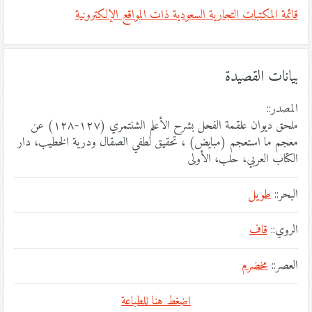
قائمة المكتبات التجارية السعودية ذات المواقع الإلكترونية
بيانات القصيدة
المصدر::
ملحق ديوان علقمة الفحل بشرح الأعلم الشنتمري (١٢٧-١٢٨) عن
معجم ما استعجم (مبايض) ، تحقيق لطفي الصقال ودرية الخطيب، دار
الكتاب العربي، حلب، الأولى
البحر::
طويل
الروي::
قاف
العصر::
مخضرم
اضغط هنا للطباعة