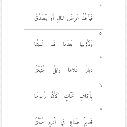
*
فَيَأخُذُ عَرضَ المالِ أَو يَتَصَدَّقُ
٥
وَذَكَّرنيها بَعدَما قَد نَسيتُها
*
ديارٌ عَلاها وابِلٌ مُتَبَعِّقُ
٦
بِأَكنافِ شَمّاتٍ كَأَنَّ رُسومَها
*
قَضيمُ صَناعٍ في أَديمٍ مُنَمَّقُ