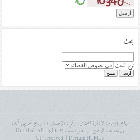
بحث
نوع البحث
أرسل
مسح
برنامج (زِمَام) لإدارة المحتوى الرقمي، الإصدار ١، برنامج تجريبي أعده
وبرمجه عبد الرحمن بن ناصر السعيد © Untitled. All rights
reserved. | Design:
HTML٥ UP