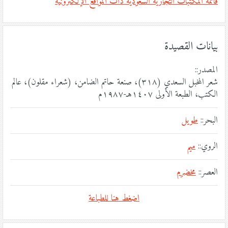
قائمة المكتبات التجارية السعودية ذات المواقع الإلكترونية
بيانات القصيدة
المصدر::
شعر المخبل السعدي (٣١٨)، صنعة حاتم الضامن، (شعراء مقلون)، عالم
الكتب، الطبعة الأولى ١٤٠٧هـ-١٩٨٧م
البحر::
طويل
الروي::
ميم
العصر::
مخضرم
اضغط هنا للطباعة