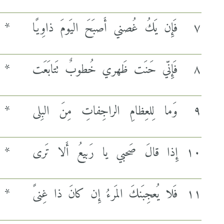
٧
فَإِن يَكُ غُصني أَصبَحَ اليَومَ ذاوِيًا
*
٨
فَإِنّي حَنَت ظَهري خُطوبٌ تَتابَعَت
*
٩
وَما لِلعِظامِ الراجِفاتِ مِنَ البِلى
*
١٠
إِذا قالَ صَحبي يا رَبيعُ أَلا تَرى
*
١١
فَلا يُعجِبَنكَ المَرءُ إِن كانَ ذا غِنىً
*