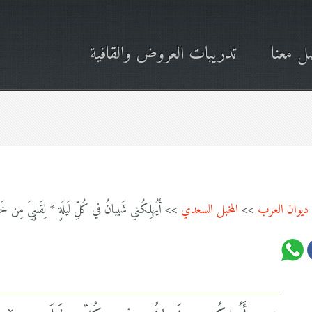
ل معنا
تدريبات العروض والقافية
ديوان العرب
>>
المخبل السعدي
>> أَيُهلِكُني شَيبانُ في كُلِّ لَيلَةٍ * لِقَلبِيَ مِن