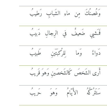
وَغُصنُكَ مِن ماءِ الشَبابِ رَطيبُ
فَمَشيي ضَعيفٌ في الرِجالِ دَبيبُ
دَواءٌ وَما لِلرُكبَتَينِ طَبيبُ
أَرى الشَخصَ كَالشَخصَينِ وَهوَ قَريبُ
سَتَترُكُهُ الأَيّامُ وَهوَ حَريبُ