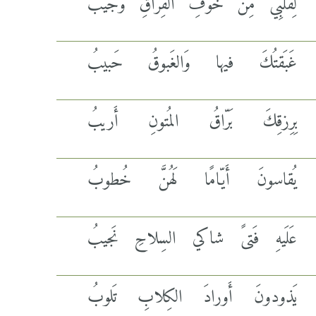
لِقَلبِيَ مِن خَوفِ الفِراقِ وَجيبُ
غَبَقتُكَ فيها وَالغَبوقُ حَبيبُ
بِرِزقِكَ بَرّاقُ المُتونِ أَريبُ
يُقاسونَ أَيّامًا لَهُنَّ خُطوبُ
عَلَيهِ فَتىً شاكي السِلاحِ نَجيبُ
يَذودونَ أَورادَ الكِلابِ تَلوبُ