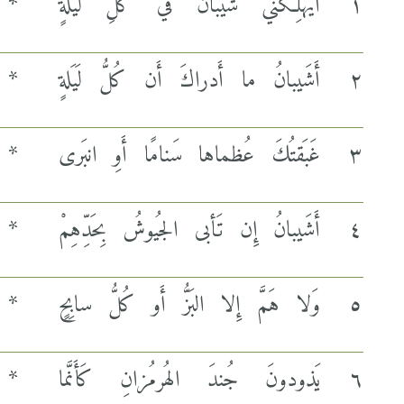
١
أَيُهلِكُني شَيبانُ في كُلِّ لَيلَةٍ
*
٢
أَشَيبانُ ما أَدراكَ أَن كُلُّ لَيَلةٍ
*
٣
غَبَقتُكَ عُظماها سَنامًا أَوِ انبَرى
*
٤
أَشَيبانُ إِن تَأبى الجُيوشُ بِحَدِّهِمْ
*
٥
وَلا هَمَّ إِلا البَزُّ أَو كُلُّ سابِحٍ
*
٦
يَذودونَ جُندَ الهُرمُزانِ كَأَنَّما
*