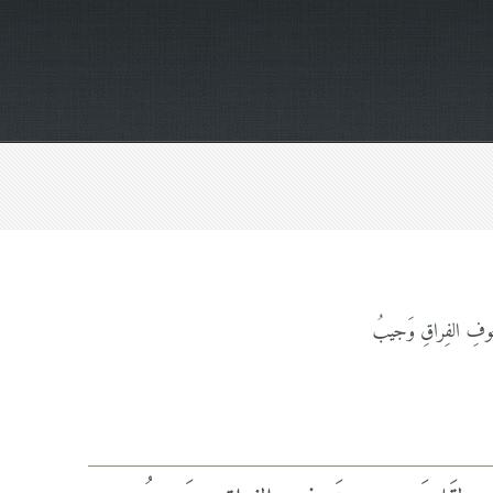
 خَوفِ الفِراقِ وَجيبُ