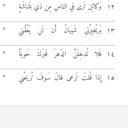
١٢
وَكائِن تَرى في الناسِ مِن ذي بَشاشَةٍ
*
١٣
وَيُخبِرُني شَيبانُ أَن لَن يَعُقَّني
*
١٤
فَلا تُدخِلَنَّ الدَهرَ قَبرَكَ حَوبَةً
*
١٥
إِذا قُلتَ تَرعى قالَ سَوفَ تُريحُني
*