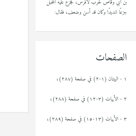
بن أبي وقاص لحرب لافرس، فجزع عليه المخبل
جزعًا شديدًا وكان قد أسن وضعف، فقال:
الصفحات
١ - البيتان (١-٢) في صفحة (٢٨٧)،
٢ - الأبيات (٣-١٢) في صفحة (٢٨٨)،
٣ - الأبيات (١٣-١٥) في صفحة (٢٨٩)،