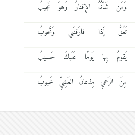
وَمَن شَأنُهُ الإِقتارُ وَهوَ نَجيبُ
تَعُقُّ إَذا فارَقتَني وَتَحوبُ
يَقومُ بِها يَومًا عَلَيكَ حَسيبُ
مِنَ الرَعيِ مِذعانُ العَشِيِّ خَبوبُ