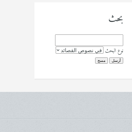
بحث
نوع البحث
أرسل
مسح