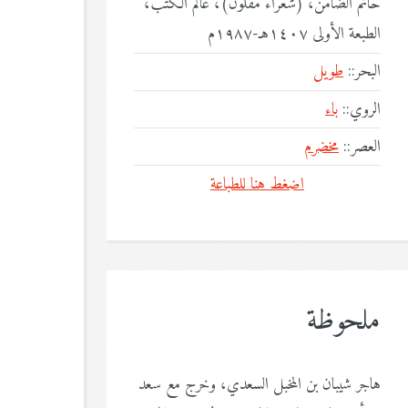
حاتم الضامن، (شعراء مقلون)، عالم الكتب،
الطبعة الأولى ١٤٠٧هـ-١٩٨٧م
البحر::
طويل
الروي::
باء
العصر::
مخضرم
اضغط هنا للطباعة
ملحوظة
هاجر شيبان بن المخبل السعدي، وخرج مع سعد