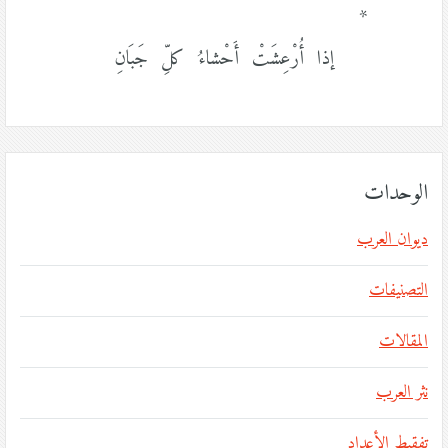
*
إذا أُرْعِشَتْ أَحْشاءُ كلِّ جَبَانِ
الوحدات
ديوان العرب
التصنيفات
المقالات
نثر العرب
تفقيط الأعداد