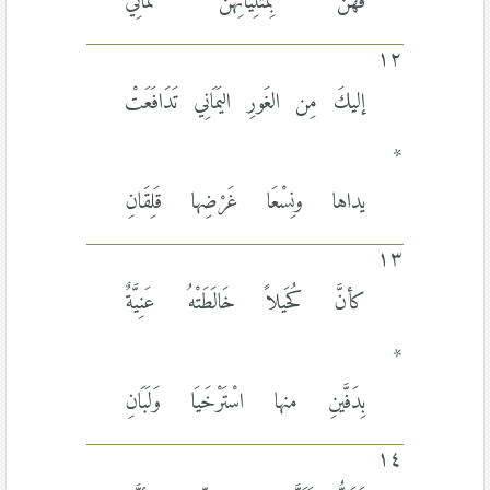
فهنَّ بِمَثْنِيَّاتِهنَّ ثَمَانِي
١٢
إليكَ مِن الغَورِ اليَمَانِي تَدَافَعَتْ
*
يداها ونِسْعَا غَرْضِها قَلِقَانِ
١٣
كأنَّ كُحَيلاً خَالَطَتْهُ عَنِيَّةٌ
*
بِدَفَّينِ منها اسْتَرْخَيَا وَلَبَانِ
١٤