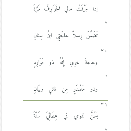
إذا جَرَّفَتْ مالي الجَوَارِفُ مَرَّةً
*
تَضَمَّنَ رِسلاً حاجَتِي ابنُ سِنانِ
٢٠
وحاجةَ غيرِي إِنَّهُ ذو مَوَارِدٍ
*
وذو مَصْدَرٍ مِن نائلٍ وبَيَانِ
٢١
يَسُنُّ لقومي في عِطَائِيَ سُنَّةً