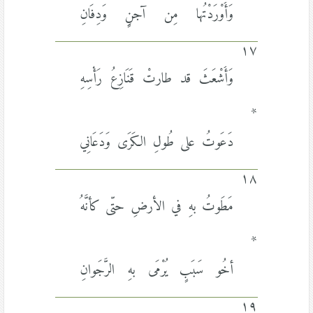
وَأَوْرَدْتُها مِن آجنٍِ وَدِفَانِ
١٧
وَأَشْعَثَ قد طارتْ قَنَازِعُ رَأْسِهِ
*
دَعَوتُ على طُولِ الكَرَى وَدَعَانِي
١٨
مَطَوتُ بهِ في الأرضِ حتّى كأنَّهُ
*
أخُو سَبَبٍ يُرْمَى بهِ الرَّجَوانِ
١٩