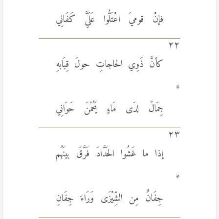
*
فإنْ قوميَ اعْتَلُّوا عَلَيَّ كَفَانِي
٢٢
كأنَّ ذَوِي الحاجاتِ حولَ قِبَابهِ
*
جِمَالٌ لدَى مَاءٍ يَحُمْنَ حَوَانِي
٢٣
إذا ما غَشُوا الحَدَّادَ فَرَّقَ بينَهُم
*
جِفَانٌ مِن الشِّيْزَى وَرَاءَ جِفَانِ