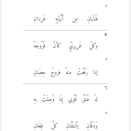
*
فَنَابَانِ مِن أَنْيَابِهِ غَرِدانِ
٥
وكلِّ غَرِيرِيٍّ كأنَّ فُرُوجَهُ
*
إذا رَفَّعَتْ منهُ فروجُ حِصَانِ
٦
لهُ عُنُقٌ تُلْوِي بِمَا وُصِلَتْ بهِ
*
وَدَفَّانِ يَشْتَفَّانِ كلَّ ظِعَانِ