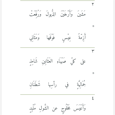
٢
مَشَينَ وَأَرْخَيْنَ الذُّيولَ وَرُفِّعَتْ
*
أَزِمّةُ عِيْسٍ فَوْقَها وَمَثَانِي
٣
على كلِّ صَهْبَاءِ العَثَانِينِ شَامِذٍ
*
جُمَالِيَّةٍ في رأسِها شَطَنَانِ
٤
وَأَعْيَسَ مَخْلُوجٍ عن الشَّولِ مُلْبِدٍ