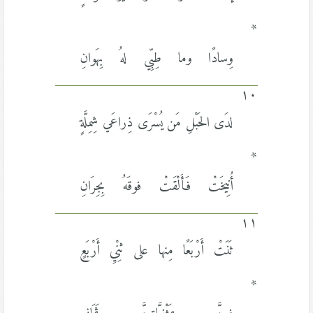
*
وِسادًا وما طِبِّي لهُ بِهَوانِ
١٠
لدَى الحَبْلِ مَن يُسْرَى ذِراعَي شِمِلَّةٍ
*
أُنِيخَتْ فَأَلْقَتْ فوقَهُ بِجِرَانِ
١١
ثَنَتْ أَرْبَعًا مِنها على ثنِْيِ أَرْبَعٍ
*