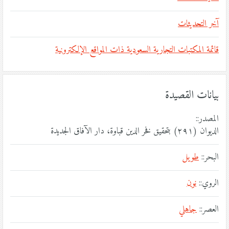
آخر التحديثات
قائمة المكتبات التجارية السعودية ذات المواقع الإلكترونية
بيانات القصيدة
المصدر::
الديوان (٢٩١) بتحقيق فخر الدين قباوة، دار الآفاق الجديدة
البحر::
طويل
الروي::
نون
العصر::
جاهلي