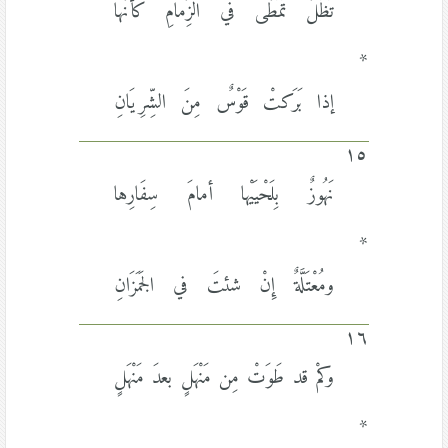
تَظَلُّ تَمَطَّى في الزِّمامِ كأنَّها
*
إذا بَرَكتْ قَوْسٌ مِنَ الشِّرِيَانِ
١٥
نَهُوزٌ بِلَحْيَيْها أمامَ سِفَارِها
*
ومُعْتَلَّةٌ إِنْ شئتَ في الجَمَزَانِ
١٦
وكمْ قد طَوَتْ مِن مَنْهَلٍ بعدَ مَنْهَلٍ
*