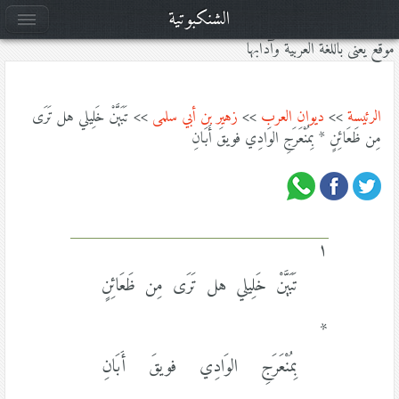
الشنكبوتية
موقع يعنى باللغة العربية وآدابها
الرئيسة
>>
ديوان العرب
>>
زهير بن أبي سلمى
>> تَبَيَّنْ خَلِيلي هل تَرَى
مِن ظَعَائِنٍ * بِمُنْعَرَجِ الوَادِي فويقَ أَبَانِ
١
تَبَيَّنْ خَلِيلي هل تَرَى مِن ظَعَائِنٍ
*
بِمُنْعَرَجِ الوَادِي فويقَ أَبَانِ