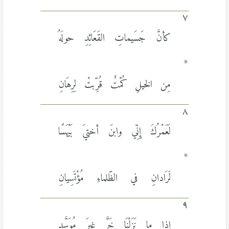
٧
كأنَّ جَسَيماتِ القَعَائِدِ حولَهُ
*
مِن الخيلِ كُمْتٌ قُرِّبتْ لِرِهَانِ
٨
لَعَمْرُكَ إِنِّي وابنَ أختيَ بَيْهَسًا
*
لَرَادانِ في الظّلماءِ مُؤْتَسِيانِ
٩
إذا ما نَزَلْنَا خَرَّ غيرَ مُوَسَّدٍ