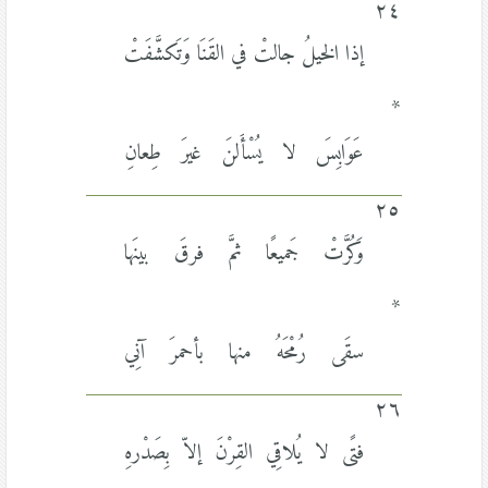
٢٤
إذا الخيلُ جالتْ في القَنَا وَتَكشَّفَتْ
*
عَوَابِسَ لا يُسْأَلنَ غيرَ طِعانِ
٢٥
وَكُرَّتْ جَميعًا ثمَّ فرقَ بينَها
*
سقَى رُمْحَهُ منها بأحمرَ آنِي
٢٦
فتًى لا يُلاقِي القِرْنَ إلاّ بِصَدْرهِ