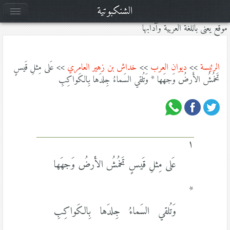
الشنكبوتية
موقع يعنى باللغة العربية وآدابها
الرئيسة
>>
ديوان العرب
>>
خداش بن زهير العامري
>> عَلى مِثلِ قَيسٍ
تَخمُشُ الأَرضُ وَجهَها * وَتُلقي السَماءُ جِلدَها بِالكَواكِبِ
١
عَلى مِثلِ قَيسٍ تَخمُشُ الأَرضُ وَجهَها
*
وَتُلقي السَماءُ جِلدَها بِالكَواكِبِ