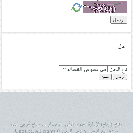
بحث
نوع البحث
أرسل
مسح
برنامج (زِمَام) لإدارة المحتوى الرقمي، الإصدار ١، برنامج تجريبي أعده
وبرمجه عبد الرحمن بن ناصر السعيد © Untitled. All rights