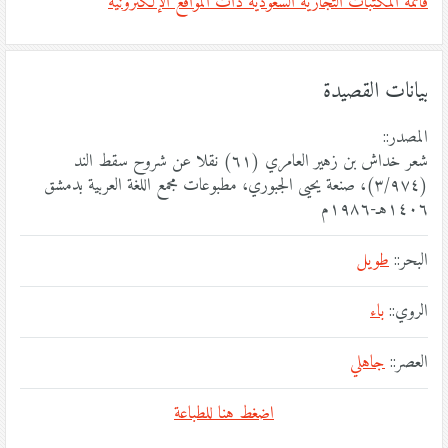
قائمة المكتبات التجارية السعودية ذات المواقع الإلكترونية
بيانات القصيدة
المصدر::
شعر خداش بن زهير العامري (٦١) نقلا عن شروح سقط الند
(٣/٩٧٤)، صنعة يحيى الجبوري، مطبوعات مجمع اللغة العربية بدمشق
١٤٠٦هـ-١٩٨٦م
البحر::
طويل
الروي::
باء
العصر::
جاهلي
اضغط هنا للطباعة