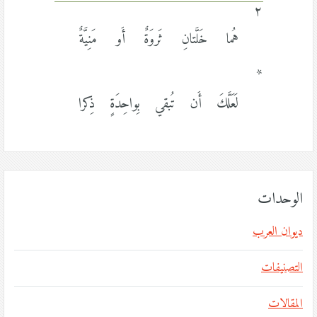
٢
هُما خَلَّتانِ ثَروَةٌ أَو مَنِيَّةٌ
*
لَعَلَّكَ أَن تُبقي بِواحِدَةٍ ذِكرا
الوحدات
ديوان العرب
التصنيفات
المقالات