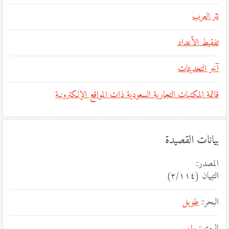
نثر العرب
تفقيط الأعداد
آخر التحديثات
قائمة المكتبات التجارية السعودية ذات المواقع الإلكترونية
بيانات القصيدة
المصدر::
التبيان (٢/١١٤)
البحر::
طويل
الروي::
راء