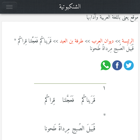
الشنكبوتية
موقع يعنى باللغة العربية وآدابها
الرئيسة
>>
ديوان العرب
>>
طرفة بن العبد
>> قَرَيناكُم فَعَجَّلنا قِراكُم *
قُبَيلَ الصُبحِ مِرداةً طَحونا
١
قَرَيناكُم فَعَجَّلنا قِراكُم
*
قُبَيلَ الصُبحِ مِرداةً طَحونا