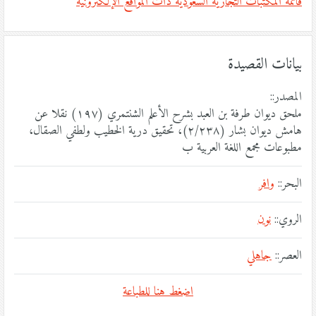
قائمة المكتبات التجارية السعودية ذات المواقع الإلكترونية
بيانات القصيدة
المصدر::
ملحق ديوان طرفة بن العبد بشرح الأعلم الشنتمري (١٩٧) نقلا عن
هامش ديوان بشار (٢/٢٣٨)، تحقيق درية الخطيب ولطفي الصقال،
مطبوعات مجمع اللغة العربية ب
البحر::
وافر
الروي::
نون
العصر::
جاهلي
اضغط هنا للطباعة