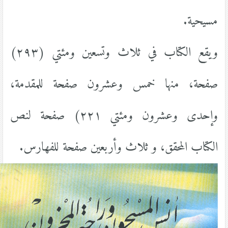
مسيحية.
ويقع الكتاب في ثلاث وتسعين ومئتي (٢٩٣)
صفحة، منها خمس وعشرون صفحة للمقدمة،
وإحدى وعشرون ومئتي ٢٢١) صفحة لنص
الكتاب المحقق، و ثلاث وأربعين صفحة للفهارس.