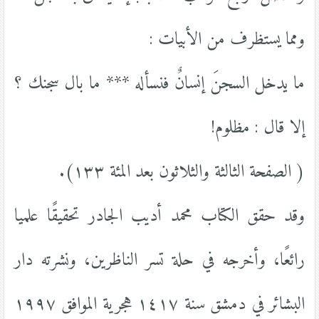
ومما يستظرف من الأبيات :
ما يدخل السجنَ إنسانٌ فنسأله *** ما بال سجنك ؟
إلا قال : مظلوم!
( الصفحة الثالثة والثلاثون بعد المئة ١٣٣).
وقد حقق الكتاب محمد أديب الجادر تحقيقًا علميا
رائعًا، وأخرجه في حلة تسر الناظرين، ونشرته دار
البشائر في دمشق سنة ١٤١٧ هجرية الموافق ١٩٩٧