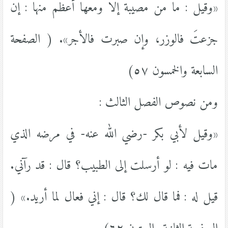
«وقيل : ما من مصيبة إلا ومعها أعظم منها : إن
جزعتَ فالوزر، وإن صبرت فالأجر». ( الصفحة
السابعة والخمسون ٥٧)
ومن نصوص الفصل الثالث :
«وقيل لأبي بكر -رضي الله عنه- في مرضه الذي
مات فيه : لو أرسلت إلى الطبيب؟ قال : قد رآني.
قيل له : فما قال لك؟ قال : إني فعال لما أريد.» (