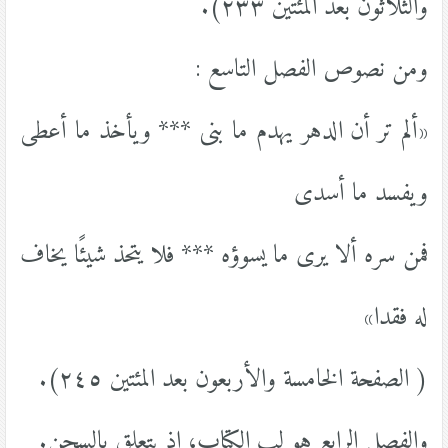
والثلاثون بعد المئتين ٢٣٣).
ومن نصوص الفصل التاسع :
«ألم تر أن الدهر يهدم ما بنى *** ويأخذ ما أعطى
ويفسد ما أسدى
فمن سره ألا يرى ما يسوؤه *** فلا يتحذ شيئًا يخاف
له فقدا»
( الصفحة الخامسة والأربعون بعد المئتين ٢٤٥).
والفصل الرابع هو لب الكتاب؛ إذ يتعلق بالسجن.